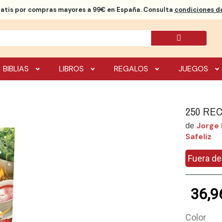
ratis
por compras mayores a 99€ en España. Consulta
condiciones de
BIBLIAS
LIBROS
REGALOS
JUEGOS
250 RE
Jorge 
de
Safeliz
Fuera de
36,9
Color