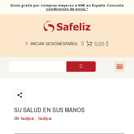
Envío gratis
por compras mayores a 99€ en España. Consulta
condiciones de envío.*
BIBLIAS SAFELIZ
BIBLIAS
LIBROS
0,00 $
INICIAR SESIÓN
ESPAÑOL
REGALOS
JUEGOS
SOBRE NOSOTROS
SU SALUD EN SUS MANOS
Iadpa
Iadpa
de
,