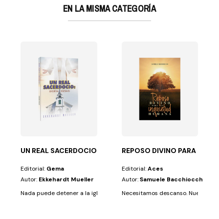
EN LA MISMA CATEGORÍA
El libro...
nes del corazón humano y tiene la virtud de acercarlo...
UN REAL SACERDOCIO: LO QUE LA IGLESIA ES
REPOSO DIVINO PARA LA I
Editorial:
Gema
Editorial:
Aces
Autor:
Ekkehardt Mueller
Autor:
Samuele Bacchiocchi
Nada puede detener a la iglesia. Ni siquiera las epidemias. Descubre qué 
Necesitamos descanso. Nuestros días