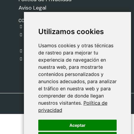
Aviso Legal
CONTACTO
gestion@safeliz.com
Utilizamos cookies
Utilizamos cookies
C. del Pradillo, 6, 28770 Colmenar Viejo,
Madrid
Usamos cookies y otras técnicas
Usamos cookies y otras técnicas
918 459 877
de rastreo para mejorar tu
de rastreo para mejorar tu
Lunes a Viernes
experiencia de navegación en
experiencia de navegación en
nuestra web, para mostrarte
nuestra web, para mostrarte
09:00 - 13:00
contenidos personalizados y
contenidos personalizados y
anuncios adecuados, para analizar
anuncios adecuados, para analizar
el tráfico en nuestra web y para
el tráfico en nuestra web y para
comprender de donde llegan
comprender de donde llegan
nuestros visitantes.
nuestros visitantes.
Política de
Política de
privacidad
privacidad
Aceptar
Aceptar