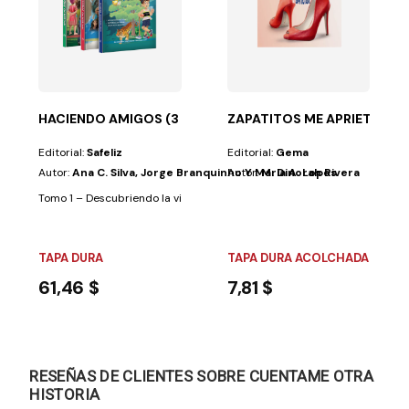
mplique...
e y pasea por sus senderos para que conozcas a un...
HACIENDO AMIGOS (3 VOLUMES)
ZAPATITOS ME APRIETAN, L
Editorial:
Safeliz
Editorial:
Gema
Autor:
Ana C. Silva, Jorge Branquinho Y Maria A. Lopes
Autor:
M. Dinorah Rivera
Tomo 1 – Descubriendo la vida y la naturaleza:Uno de los objetivos de es
TAPA DURA
TAPA DURA ACOLCHADA
61,46 $
7,81 $
RESEÑAS DE CLIENTES SOBRE CUENTAME OTRA
HISTORIA