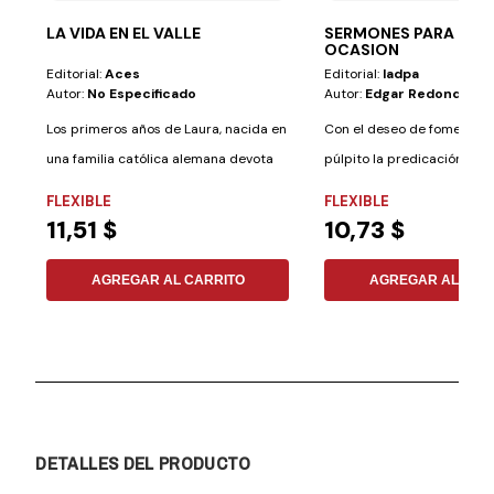
LA VIDA EN EL VALLE
SERMONES PARA TOD
OCASION
Editorial:
Aces
Editorial:
Iadpa
Autor:
No Especificado
Autor:
Edgar Redondo Ra
Los primeros años de Laura, nacida en
Con el deseo de fomentar 
una familia católica alemana devota
púlpito la predicación de «
en la...
ponemos...
FLEXIBLE
FLEXIBLE
11,51 $
10,73 $
AGREGAR AL CARRITO
AGREGAR AL CAR
DETALLES DEL PRODUCTO