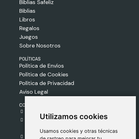
Biblias Safeliz
Biblias
Libros
Regalos
Juegos
Sobre Nosotros
POLÍTICAS
Política de Envíos
Política de Cookies
Política de Privacidad
Aviso Legal
CONTACTO
gestion@safeliz.com
Utilizamos cookies
Utilizamos cookies
C. del Pradillo, 6, 28770 Colmenar Viejo,
Madrid
Usamos cookies y otras técnicas
Usamos cookies y otras técnicas
918 459 877
de rastreo para mejorar tu
de rastreo para mejorar tu