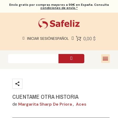
Envío gratis
por compras mayores a 99€ en España. Consulta
condiciones de envío.*
BIBLIAS SAFELIZ
BIBLIAS
LIBROS
0,00 $
INICIAR SESIÓN
ESPAÑOL
REGALOS
JUEGOS
SOBRE NOSOTROS
CUENTAME OTRA HISTORIA
Margarita Sharp De Priora
Aces
de
,