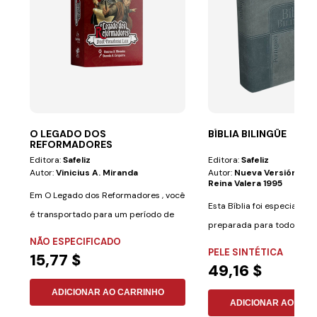
O LEGADO DOS
BÍBLIA BILINGÜE
REFORMADORES
Editora:
Safeliz
Editora:
Safeliz
Autor:
Vinicius A. Miranda
Autor:
Nueva Versión Int
Reina Valera 1995
Em O Legado dos Reformadores , você
Esta Bíblia foi especialme
é transportado para um período de
preparada para todos aqu
grandes...
NÃO ESPECIFICADO
desejam aprender...
PELE SINTÉTICA
15,77 $
49,16 $
ADICIONAR AO CARRINHO
ADICIONAR AO CAR