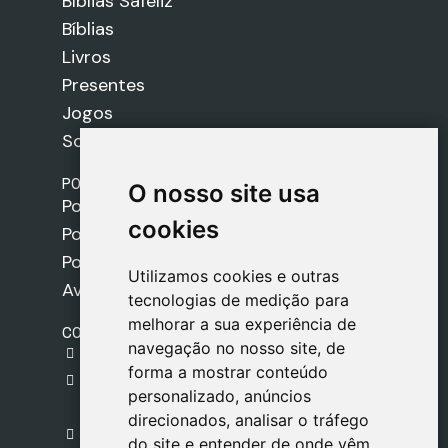
Bíblias Safeliz
Bíblias
Livros
Presentes
Jogos
Sobre nós
POLÍTICAS
O nosso site usa
O nosso site usa
Política de Envios
cookies
cookies
Política de Cookies
Política de Privacidade
Utilizamos cookies e outras
Utilizamos cookies e outras
Aviso Legal
tecnologias de medição para
tecnologias de medição para
melhorar a sua experiência de
melhorar a sua experiência de
CONTACTO
navegação no nosso site, de
navegação no nosso site, de
gestion@safeliz.com
forma a mostrar conteúdo
forma a mostrar conteúdo
C. del Pradillo, 6, 28770 Colmenar Viejo,
personalizado, anúncios
personalizado, anúncios
Madrid
direcionados, analisar o tráfego
direcionados, analisar o tráfego
+34 918 459 877
do site e entender de onde vêm
do site e entender de onde vêm