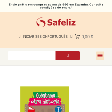
Envio grátis
em compras acima de 99€ em Espanha. Consulte
condições de envio.*
BÍBLIAS SAFELIZ
BÍBLIAS
LIVROS
0,00 $
INICIAR SESIÓN
PORTUGUÊS
PRESENTES
JOGOS
SOBRE NÓS