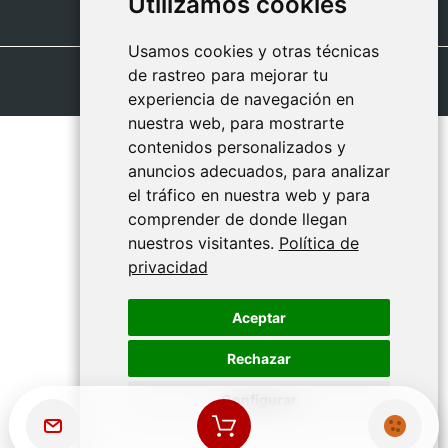
Utilizamos cookies
Utilizamos cookies
Usamos cookies y otras técnicas
Usamos cookies y otras técnicas
de rastreo para mejorar tu
de rastreo para mejorar tu
experiencia de navegación en
experiencia de navegación en
nuestra web, para mostrarte
nuestra web, para mostrarte
contenidos personalizados y
contenidos personalizados y
anuncios adecuados, para analizar
anuncios adecuados, para analizar
el tráfico en nuestra web y para
el tráfico en nuestra web y para
comprender de donde llegan
comprender de donde llegan
nuestros visitantes.
nuestros visitantes.
Política de
Política de
privacidad
privacidad
Aceptar
Aceptar
Rechazar
Rechazar
Configurar
Configurar