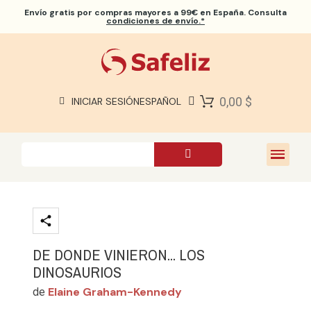
Envío gratis
por compras mayores a 99€ en España. Consulta
condiciones de envío.*
BIBLIAS SAFELIZ
BIBLIAS
LIBROS
0,00 $
INICIAR SESIÓN
ESPAÑOL
REGALOS
JUEGOS
SOBRE NOSOTROS
DE DONDE VINIERON... LOS
DINOSAURIOS
Elaine Graham-Kennedy
de