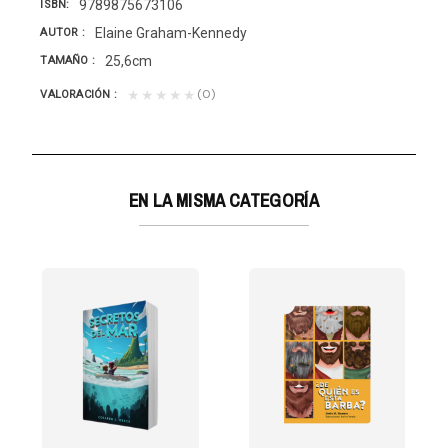
9789875673106
ISBN
Elaine Graham-Kennedy
AUTOR
25,6cm
TAMAÑO
(0)
★★★★★
VALORACIÓN
EN LA MISMA CATEGORÍA
SÚS
e viaja todos los...