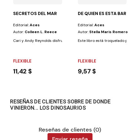
SECRETOS DEL MAR
DE QUIEN ES ESTA BARBA?
Editorial:
Aces
Editorial:
Aces
Autor:
Colleen L. Reece
Autor:
Stella Maris Romero
Cari y Andy Reynolds disfrutan muchísimo de la naturaleza y de aprend
Este libro está troquelado para que 
FLEXIBLE
FLEXIBLE
11,42 $
9,57 $
RESEÑAS DE CLIENTES SOBRE DE DONDE
VINIERON... LOS DINOSAURIOS
Reseñas de clientes (0)
Enviar reseña