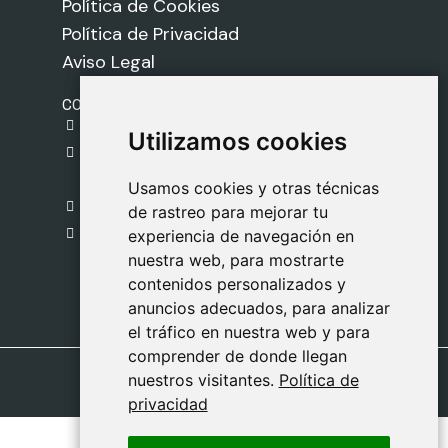
Política de Cookies
Política de Privacidad
Aviso Legal
CONTACTO
gestion@safeliz.com
Utilizamos cookies
Utilizamos cookies
C. del Pradillo, 6, 28770 Colmenar Viejo,
Madrid
Usamos cookies y otras técnicas
Usamos cookies y otras técnicas
918 459 877
de rastreo para mejorar tu
de rastreo para mejorar tu
Lunes a Viernes
experiencia de navegación en
experiencia de navegación en
nuestra web, para mostrarte
nuestra web, para mostrarte
09:00 - 13:00
contenidos personalizados y
contenidos personalizados y
anuncios adecuados, para analizar
anuncios adecuados, para analizar
el tráfico en nuestra web y para
el tráfico en nuestra web y para
comprender de donde llegan
comprender de donde llegan
nuestros visitantes.
nuestros visitantes.
Política de
Política de
privacidad
privacidad