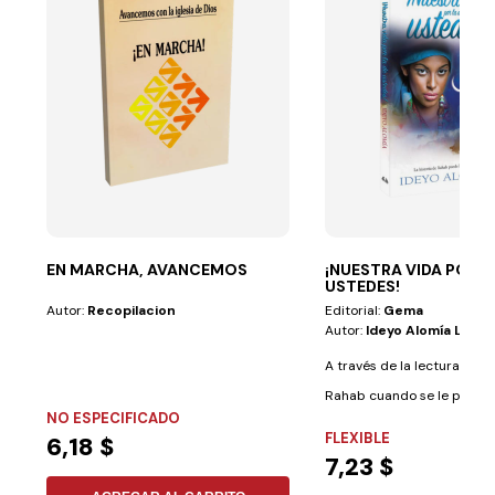
EN MARCHA, AVANCEMOS
¡NUESTRA VIDA POR L
USTEDES!
Autor:
Recopilacion
Editorial:
Gema
Autor:
Ideyo Alomía L.
A través de la lectura ac
Rahab cuando se le presentó
NO ESPECIFICADO
FLEXIBLE
6,18 $
7,23 $