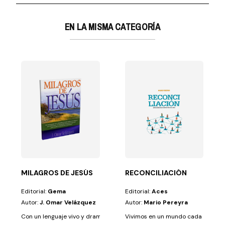
EN LA MISMA CATEGORÍA
NIDAD CELESTIAL
e dirige?En esta...
 impregna nuestra forma de ver la vida misma. Y aunque...
MILAGROS DE JESÚS
RECONCILIACIÓN
Editorial:
Gema
Editorial:
Aces
Autor:
J. Omar Velázquez
Autor:
Mario Pereyra
Con un lenguaje vivo y dramático, el autor enfatiza los milagros que real
Vivimos en un mundo cada vez más 