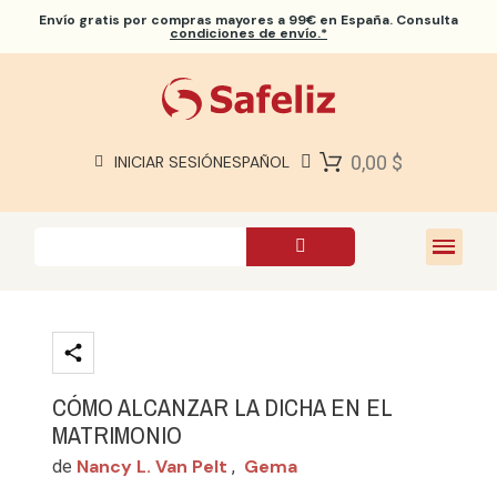
Envío gratis
por compras mayores a 99€ en España. Consulta
condiciones de envío.*
BIBLIAS SAFELIZ
BIBLIAS
LIBROS
0,00 $
INICIAR SESIÓN
ESPAÑOL
REGALOS
JUEGOS
SOBRE NOSOTROS
CÓMO ALCANZAR LA DICHA EN EL
MATRIMONIO
Nancy L. Van Pelt
Gema
de
,