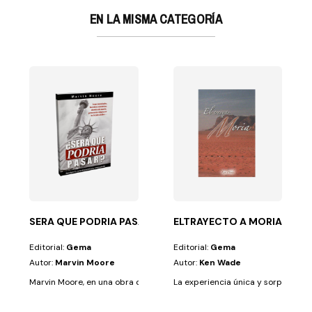
EN LA MISMA CATEGORÍA
STRA
l mensaje más sublime de las Sagradas Escrituras,...
SERA QUE PODRIA PASAR?
ELTRAYECTO A MORIA
Editorial:
Gema
Editorial:
Gema
Autor:
Marvin Moore
Autor:
Ken Wade
Marvin Moore, en una obra que se acerca a las 300 páginas, discute las.
La experiencia única y sorprendent