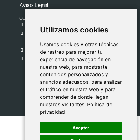
Aviso Legal
CONTACTO
gestion@safeliz.com
Utilizamos cookies
Utilizamos cookies
C. del Pradillo, 6, 28770 Colmenar Viejo,
Madrid
Usamos cookies y otras técnicas
Usamos cookies y otras técnicas
918 459 877
de rastreo para mejorar tu
de rastreo para mejorar tu
Lunes a Viernes
experiencia de navegación en
experiencia de navegación en
nuestra web, para mostrarte
nuestra web, para mostrarte
09:00 - 13:00
contenidos personalizados y
contenidos personalizados y
anuncios adecuados, para analizar
anuncios adecuados, para analizar
el tráfico en nuestra web y para
el tráfico en nuestra web y para
comprender de donde llegan
comprender de donde llegan
nuestros visitantes.
nuestros visitantes.
Política de
Política de
privacidad
privacidad
Aceptar
Aceptar