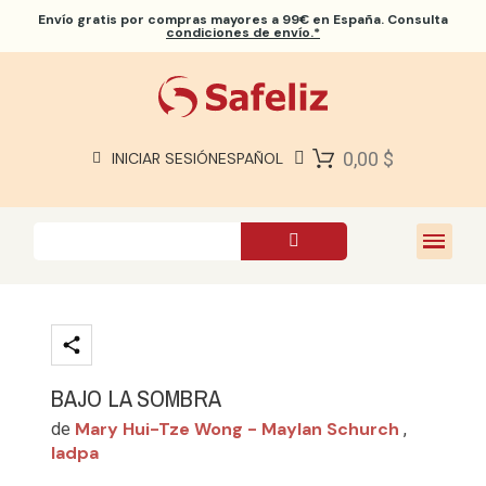
Envío gratis
por compras mayores a 99€ en España. Consulta
condiciones de envío.*
BIBLIAS SAFELIZ
BIBLIAS
LIBROS
0,00 $
INICIAR SESIÓN
ESPAÑOL
REGALOS
JUEGOS
SOBRE NOSOTROS
BAJO LA SOMBRA
Mary Hui-Tze Wong - Maylan Schurch
de
,
Iadpa