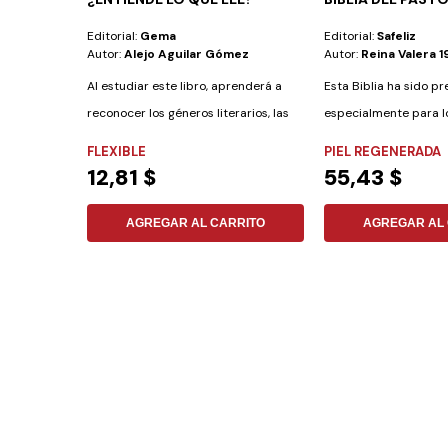
Editorial:
Gema
Editorial:
Safeliz
Autor:
Alejo Aguilar Gómez
Autor:
Reina Valera 1
Al estudiar este libro, aprenderá a
Esta Biblia ha sido p
reconocer los géneros literarios, las
especialmente para l
figuras...
las...
FLEXIBLE
PIEL REGENERADA
12,81 $
55,43 $
AGREGAR AL CARRITO
AGREGAR AL 