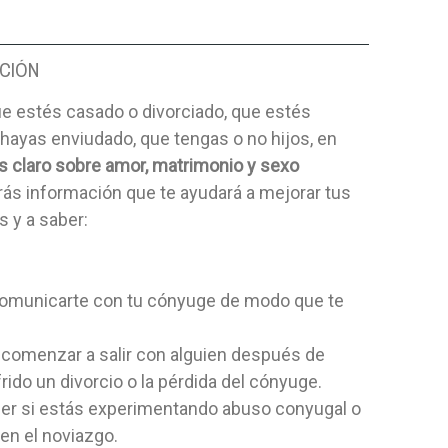
CIÓN
e estés casado o divorciado, que estés
 hayas enviudado, que tengas o no hijos, en
 claro sobre amor, matrimonio y sexo
ás información que te ayudará a mejorar tus
s y a saber:
omunicarte con tu cónyuge de modo que te
.
 comenzar a salir con alguien después de
rido un divorcio o la pérdida del cónyuge.
cer si estás experimentando abuso conyugal o
 en el noviazgo.
IÓN Y FE
ESTUDIOS UNA AVENTURA
JESÚS, EL