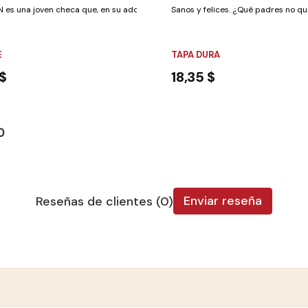
es una joven checa que, en su adolescencia, ha sido reclutada por el...
Sanos y felices. ¿Qué padres no que
E
TAPA DURA
 $
18,35 $
O
Enviar reseña
Reseñas de clientes (0)