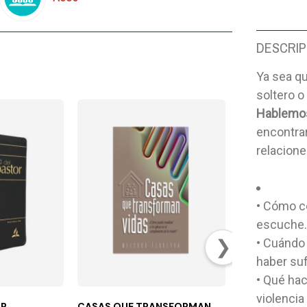
DESCRIP
Ya sea qu
soltero o
Hablemos
encontrar
relacione
• Cómo c
escuche
❯
• Cuándo
haber suf
• Qué ha
violencia
OR
CASAS QUE TRANSFORMAN
TRANSFORMAC