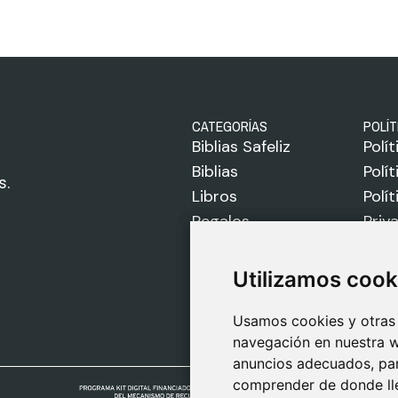
CATEGORÍAS
POLÍT
Biblias Safeliz
Polí
Biblias
Polí
s.
Libros
Polí
Regalos
Priv
Juegos
Avis
Sobre Nosotros
Utilizamos cook
Utilizamos cook
Usamos cookies y otras 
Usamos cookies y otras 
navegación en nuestra w
navegación en nuestra w
anuncios adecuados, para
anuncios adecuados, para
comprender de donde lle
comprender de donde lle