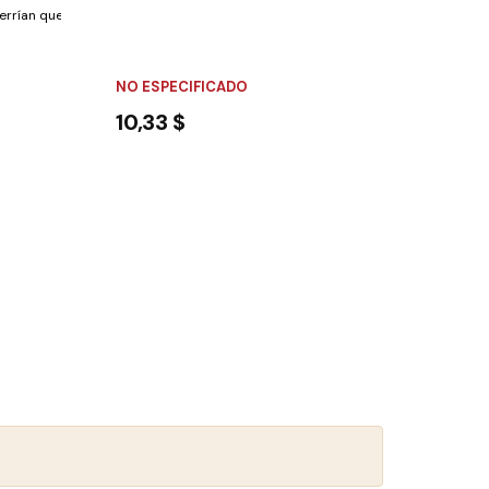
rrían que sus hijos estuvieran siempre así?En...
NO ESPECIFICADO
10,33 $