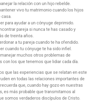
nejar la relación con un hijo rebelde.
INCREÍBLE
 Press
Editorial:
Safeliz
Editorial:
Pac
antener vivo tu matrimonio cuando los hijos
Autor:
Amazing Facts
Autor:
Bradl
 casa.
fe explora el
Diseñadas para niños de 8 a 12 años,
er para ayudar a un cónyuge deprimido.
co del discipulado,
nuestras lecciones bíblicas brindan a
contrar pareja si nunca te has casado y
los...
s de treinta años.
NO ESPECIFICADO
FLEXIBLE
12,19 $
1,23 $
rdonar a tu pareja cuando te ha ofendido.
er cuando tu cónyuge te ha sido infiel.
 AL CARRITO
AGREGAR AL CARRITO
AGRE
 manejar muchos otros problemas de
s con los que tenemos que lidiar cada día.
s que las experiencias que se relatan en este
ayuden en todas las relaciones importantes de
Y recuerda que, cuando hay gozo en nuestras
es, es más probable que transmitamos al
e somos verdaderos discípulos de Cristo.