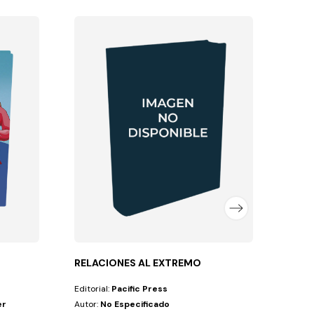
MANO
Editor
Autor
FLEX
12,4
RELACIONES AL EXTREMO
Editorial:
Pacific Press
er
Autor:
No Especificado