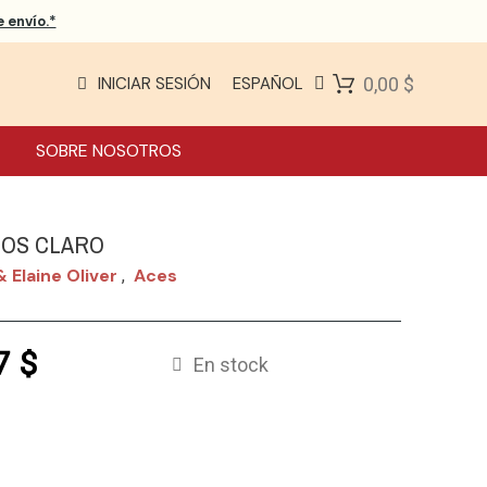
 envío.*
INICIAR SESIÓN
ESPAÑOL
0,00 $
SOBRE NOSOTROS
OS CLARO
& Elaine Oliver
Aces
,
7 $
En stock