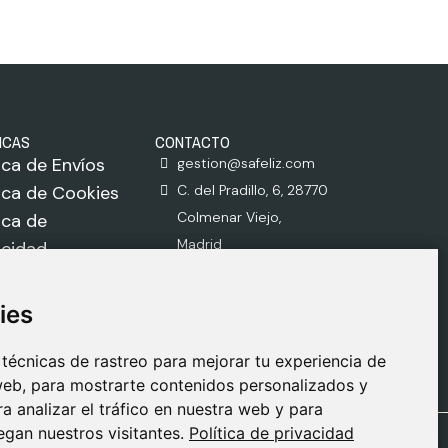
ICAS
CONTACTO
tica de Envíos
gestion@safeliz.com
tica de Cookies
C. del Pradillo, 6, 28770
Colmenar Viejo,
tica de
Madrid
acidad
918 459 877
o Legal
Lunes a Viernes
ies
ies
09:00 - 13:00
técnicas de rastreo para mejorar tu experiencia de
técnicas de rastreo para mejorar tu experiencia de
eb, para mostrarte contenidos personalizados y
eb, para mostrarte contenidos personalizados y
 analizar el tráfico en nuestra web y para
 analizar el tráfico en nuestra web y para
gan nuestros visitantes.
gan nuestros visitantes.
Política de privacidad
Política de privacidad