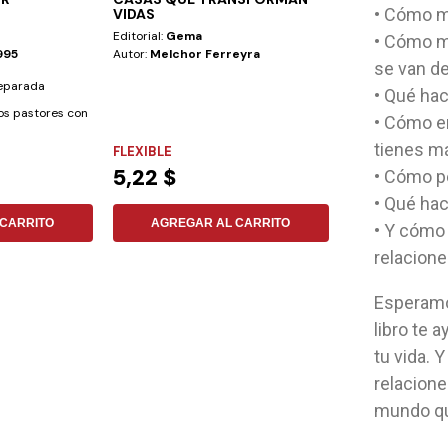
• Cómo ma
VIDAS
Editorial:
Gema
Editorial:
Pacific
• Cómo m
995
Autor:
Melchor Ferreyra
Autor:
Elvis Diaz
se van de
reparada
Transformación y 
• Qué hac
os pastores con
fundamento bíbli
• Cómo en
su esencia y...
tienes má
FLEXIBLE
FLEXIBLE
5,22 $
13,18 $
• Cómo pe
• Qué hac
CARRITO
AGREGAR AL CARRITO
AGREGAR
• Y cómo
relacione
Esperamo
libro te 
tu vida. 
relacion
mundo qu