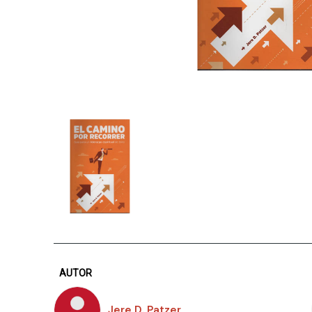
AUTOR
Jere D. Patzer