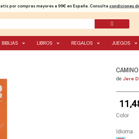
ratis
por compras mayores a 99€ en España. Consulta
condiciones de
BIBLIAS
LIBROS
REGALOS
JUEGOS
CAMINO
Jere D
de
11,4
Color
Idioma