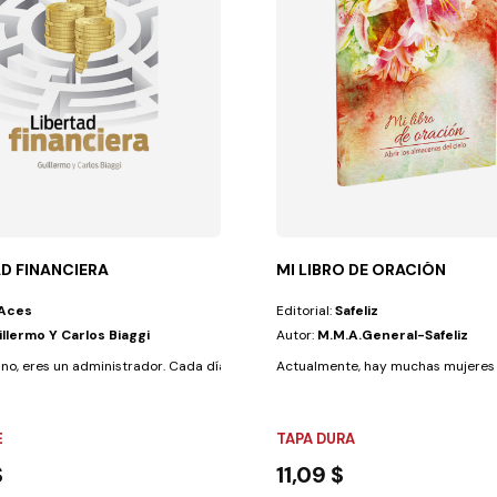
AD FINANCIERA
MI LIBRO DE ORACIÓN
Aces
Editorial:
Safeliz
llermo Y Carlos Biaggi
Autor:
M.M.A.General-Safeliz
cual se construyen...
 no, eres un administrador. Cada día tomas decisiones sobre la...
Actualmente, hay muchas mujeres qu
E
TAPA DURA
$
11,09 $