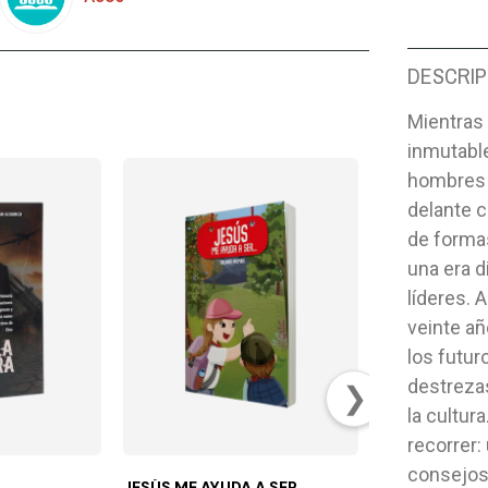
DESCRIP
Mientras
inmutable
hombres 
delante c
de formas
una era d
líderes. 
veinte añ
los futuro
destrezas
❯
la cultur
recorrer: 
consejos 
A
JESÚS ME AYUDA A SER...
JESÚS Y TÚ