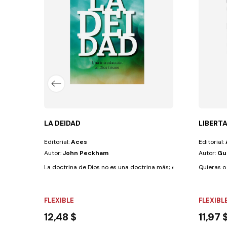
lo débil y lo fuerte... Nuestras...
LA DEIDAD
LIBERT
Editorial:
Aces
Editorial:
Autor:
John Peckham
Autor:
Gui
La doctrina de Dios no es una doctrina más; es la base sobre la 
Quieras o
FLEXIBLE
FLEXIBL
12,48 $
11,97 