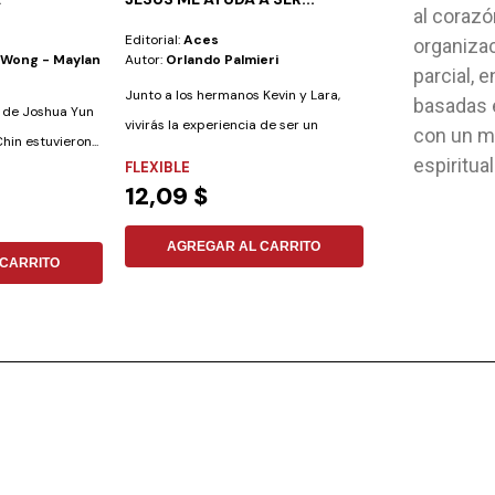
al corazó
Editorial:
Aces
Editorial:
Pacific
organizac
 Wong - Maylan
Autor:
Orlando Palmieri
Autor:
Bradley B
parcial,
Junto a los hermanos Kevin y Lara,
basadas e
io de Joshua Yun
vivirás la experiencia de ser un
con un m
hin estuvieron...
Aventurero,...
espiritua
FLEXIBLE
FLEXIBLE
12,09 $
1,12 $
AGREGAR AL CARRITO
AGREGAR
CARRITO