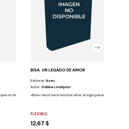
Autor
Con el
FLEX
10,7
BISA. UN LEGADO DE AMOR
Editorial:
Aces
Autor:
Odiléia Lindquist
e no tienen suficiente tiempo para conciliar sus...
«Bisa» nació hace muchos años, el siglo pasado, en una ciud
FLEXIBLE
12,67 $