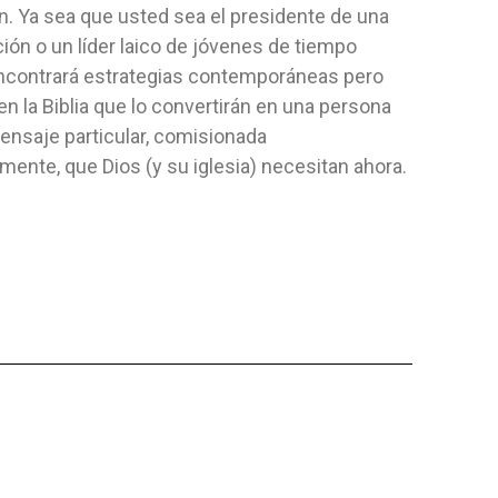
n. Ya sea que usted sea el presidente de una
AZUL
AMÉRICA
 Press
Editorial:
Aces
Editorial:
Ac
ión o un líder laico de jóvenes de tiempo
ooth
Autor:
Elena G. De White
Autor:
Miche
 encontrará estrategias contemporáneas pero
Una obra completa en su género. No
El 12 de oct
n la Biblia que lo convertirán en una persona
solo responde a todos los problemas
desembarcó 
ensaje particular, comisionada
básicos en...
Centroamérica
lmente, que Dios (y su iglesia) necesitan ahora.
TAPA DURA
FLEXIBLE
20,27 $
12,37 $
 AL CARRITO
AGREGAR AL CARRITO
AGRE