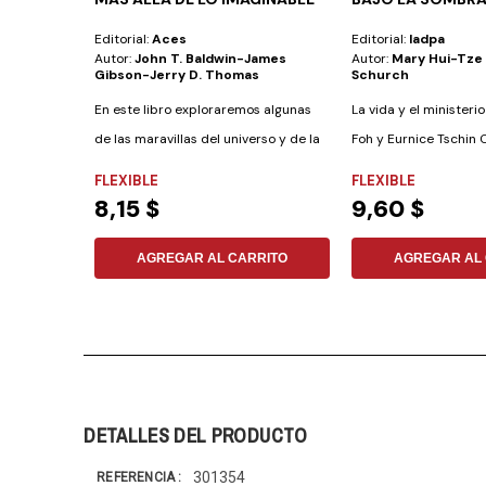
Editorial:
Aces
Editorial:
Iadpa
Autor:
John T. Baldwin-James
Autor:
Mary Hui-Tze
Gibson-Jerry D. Thomas
Schurch
En este libro exploraremos algunas
La vida y el minister
de las maravillas del universo y de la
Foh y Eurnice Tschin C
vida...
FLEXIBLE
FLEXIBLE
8,15 $
9,60 $
AGREGAR AL CARRITO
AGREGAR AL 
DETALLES DEL PRODUCTO
301354
REFERENCIA