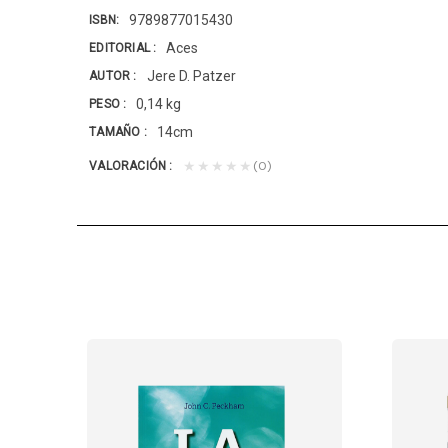
9789877015430
ISBN
Aces
EDITORIAL
Jere D. Patzer
AUTOR
0,14 kg
PESO
14cm
TAMAÑO
(0)
★★★★★
VALORACIÓN
UDES