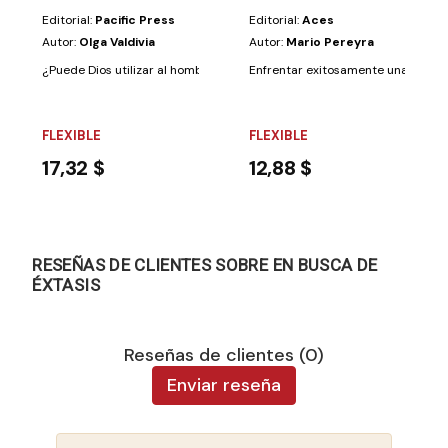
Editorial:
Pacific Press
Editorial:
Aces
Autor:
Olga Valdivia
Autor:
Mario Pereyra
¿Puede Dios utilizar al hombre común y corriente en su obra de salvació
Enfrentar exitosamente una traged
FLEXIBLE
FLEXIBLE
17,32 $
12,88 $
RESEÑAS DE CLIENTES SOBRE EN BUSCA DE
ÉXTASIS
Reseñas de clientes (0)
Enviar reseña