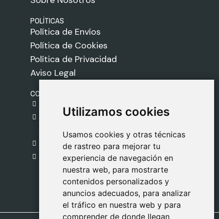
Sobre Nosotros
POLÍTICAS
Política de Envíos
Política de Cookies
Política de Privacidad
Aviso Legal
CONTACTO
gestion@safeliz.com
Utilizamos cookies
Utilizamos cookies
C. del Pradillo, 6, 28770 Colmenar Viejo,
Madrid
Usamos cookies y otras técnicas
Usamos cookies y otras técnicas
918 459 877
de rastreo para mejorar tu
de rastreo para mejorar tu
Lunes a Viernes
experiencia de navegación en
experiencia de navegación en
nuestra web, para mostrarte
nuestra web, para mostrarte
09:00 - 13:00
contenidos personalizados y
contenidos personalizados y
anuncios adecuados, para analizar
anuncios adecuados, para analizar
el tráfico en nuestra web y para
el tráfico en nuestra web y para
comprender de donde llegan
comprender de donde llegan