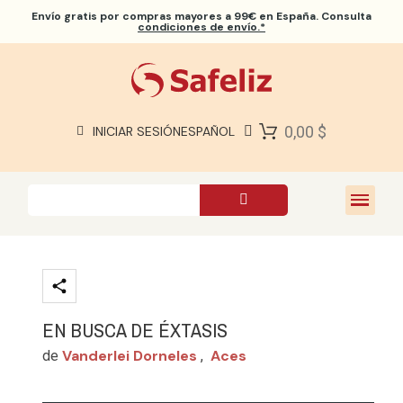
Envío gratis
por compras mayores a 99€ en España. Consulta
condiciones de envío.*
BIBLIAS SAFELIZ
BIBLIAS
LIBROS
0,00 $
INICIAR SESIÓN
ESPAÑOL
REGALOS
JUEGOS
SOBRE NOSOTROS
EN BUSCA DE ÉXTASIS
Vanderlei Dorneles
Aces
de
,