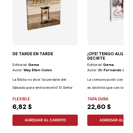
DE TARDE EN TARDE
¡OYE! TENGO ALGO Q
DECIRTE
Editorial:
Gema
Editorial:
Gema
Autor:
Way Ellen Colon
Autor:
Dr.fernando Zabal
La Biblia no dice "acuerdate del
La comunicación con los a
Sábado para entristecerlo" El Señor
es distinta que con los niño
ama a cada...
FLEXIBLE
TAPA DURA
6,82 $
22,60 $
AGREGAR AL CARRITO
AGREGAR AL CAR