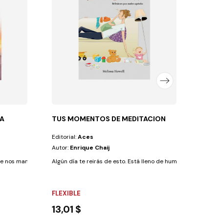
Los 55
FLEX
11,7
DA
TUS MOMENTOS DE MEDITACION
Editorial:
Aces
Autor:
Enrique Chaij
 nos mantienen en movimiento: palabras de nuestros...
Algún día te reirás de esto. Está lleno de humor, lecciones de
FLEXIBLE
13,01 $