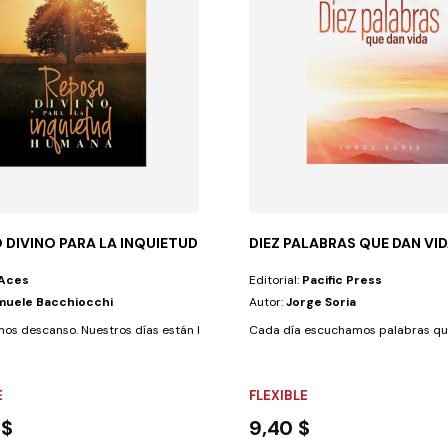
 DIVINO PARA LA INQUIETUD HUMANA
DIEZ PALABRAS QUE DAN VI
Aces
Editorial:
Pacific Press
muele Bacchiocchi
Autor:
Jorge Soria
licas a las que podemos...
os descanso. Nuestros días están llenos de tensión, corridas y estrés....
Cada día escuchamos palabras que
E
FLEXIBLE
 $
9,40 $