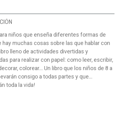
CIÓN
para niños que enseña diferentes formas de
ue hay muchas cosas sobre las que hablar con
libro lleno de actividades divertidas y
das para realizar con papel: como leer, escribir,
 decorar, colorear… Un libro que los niños de 8 a
levarán consigo a todas partes y que...
án toda la vida!
NTAME DE LAS
DESCUBRE LA BIBLIA (6
DESDE EL