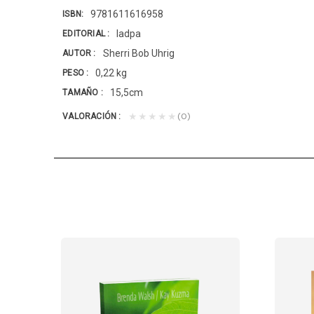
9781611616958
ISBN
Iadpa
EDITORIAL
Sherri Bob Uhrig
AUTOR
0,22 kg
PESO
15,5cm
TAMAÑO
(0)
★★★★★
VALORACIÓN
 SIGLO XXI