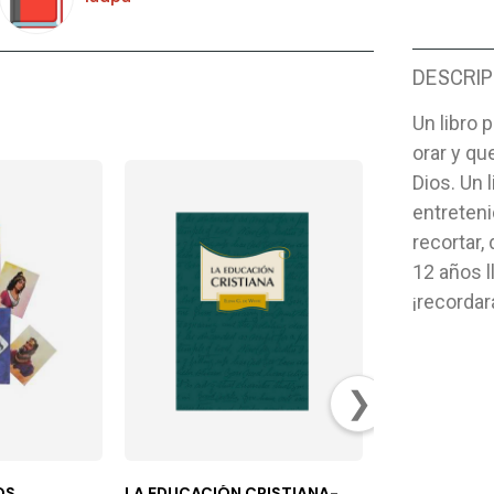
DESCRIP
Un libro 
orar y q
Dios. Un 
entreteni
recortar,
12 años l
¡recordar
❯
OS
LA EDUCACIÓN CRISTIANA-
¡ABUELO, CUÉ