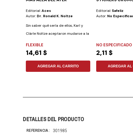
Editorial:
Aces
Editorial:
Safeliz
Autor:
Dr. Ronald K. Noltze
Autor:
No Especifica
Sin saber qué sería de ellos, Karl y
Clärle Noltze aceptaron mudarse a la
selva...
FLEXIBLE
NO ESPECIFICADO
14,61 $
2,11 $
AGREGAR AL CARRITO
AGREGAR AL 
DETALLES DEL PRODUCTO
301985
REFERENCIA