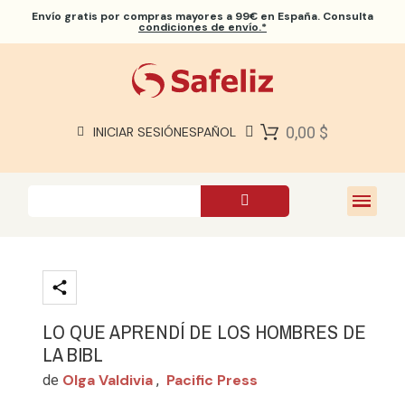
Envío gratis
por compras mayores a 99€ en España. Consulta
condiciones de envío.*
BIBLIAS SAFELIZ
BIBLIAS
LIBROS
0,00 $
INICIAR SESIÓN
ESPAÑOL
REGALOS
JUEGOS
SOBRE NOSOTROS
LO QUE APRENDÍ DE LOS HOMBRES DE
LA BIBL
Olga Valdivia
Pacific Press
de
,