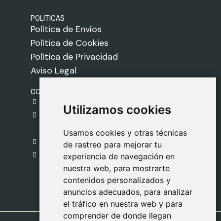
POLÍTICAS
Política de Envíos
Política de Cookies
Política de Privacidad
Aviso Legal
CONTACTO
gestion@safeliz.com
Utilizamos cookies
Utilizamos cookies
C. del Pradillo, 6, 28770 Colmenar Viejo,
Madrid
Usamos cookies y otras técnicas
Usamos cookies y otras técnicas
918 459 877
de rastreo para mejorar tu
de rastreo para mejorar tu
Lunes a Viernes
experiencia de navegación en
experiencia de navegación en
nuestra web, para mostrarte
nuestra web, para mostrarte
09:00 - 13:00
contenidos personalizados y
contenidos personalizados y
anuncios adecuados, para analizar
anuncios adecuados, para analizar
el tráfico en nuestra web y para
el tráfico en nuestra web y para
comprender de donde llegan
comprender de donde llegan