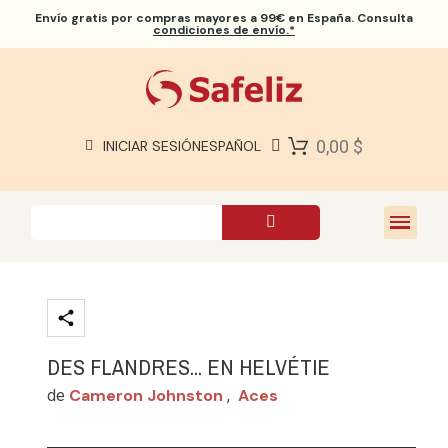
Envío gratis
por compras mayores a 99€ en España. Consulta
condiciones de envío.*
BIBLIAS SAFELIZ
BIBLIAS
LIBROS
0,00 $
INICIAR SESIÓN
ESPAÑOL
REGALOS
JUEGOS
SOBRE NOSOTROS
DES FLANDRES... EN HELVÉTIE
Cameron Johnston
Aces
de
,