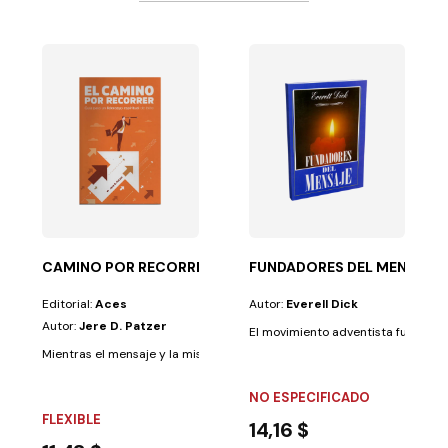
Z-RUSTICA
ita a abrir nuestro corazón y nuestra mente por medio...
CAMINO POR RECORRER-GUIA LIDERAZGO
FUNDADORES DEL MENSAJE
Editorial:
Aces
Autor:
Everell Dick
Autor:
Jere D. Patzer
El movimiento adventista fue conc
Mientras el mensaje y la misión permanecen inmutables, la iglesia de Dios
NO ESPECIFICADO
FLEXIBLE
14,16 $