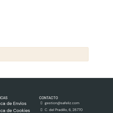
ICAS
CONTACTO
tica de Envíos
gestion@safeliz.com
tica de Cookies
C. del Pradillo, 6, 28770