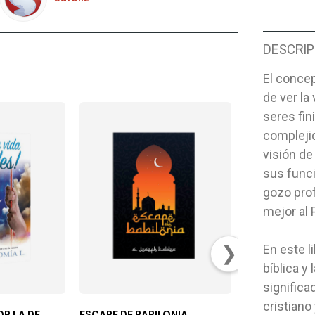
DESCRIP
El conce
de ver l
seres fi
complejid
visión de
sus funci
gozo pro
mejor al P
❯
En este l
bíblica y
significa
cristiano
OR LA DE
ESCAPE DE BABILONIA
ATRACCION P