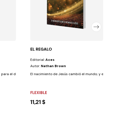
FLEX
12,
EL REGALO
Editorial:
Aces
Autor:
Nathan Brown
 para el dirigente de iglesia comprometido en...
El nacimiento de Jesús cambió el mundo; y el mundo lo recu
FLEXIBLE
11,21 $