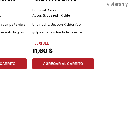
vivieran 
PECADOS OC
Editorial:
Aces
Editorial:
Gema
.
Autor:
S. Joseph Kidder
Autor:
Pablo Par
ra acompañarás a
Una noche, Joseph Kidder fue
El ser humano es 
esentó la gran...
golpeado casi hasta la muerte,
capaz de engañar
arrojado a la calle...
libro...
FLEXIBLE
FLEXIBLE
11,60 $
6,64 $
CARRITO
AGREGAR AL CARRITO
AGREGAR