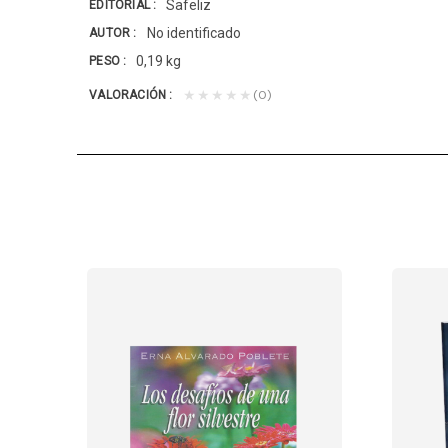
Safeliz
EDITORIAL
No identificado
AUTOR
0,19 kg
PESO
(0)
★★★★★
VALORACIÓN
IEMPO DEL FIN
na obra de arte que relaciona con las...