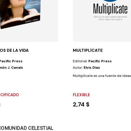
OS DE LA VIDA
MULTIPLÍCATE
Pacific Press
Editorial:
Pacific Press
món J. Canals
Autor:
Elvis Diaz
 para...
Multiplícate es una fuente de ideas
ECIFICADO
FLEXIBLE
$
2,74 $
 COMUNIDAD CELESTIAL