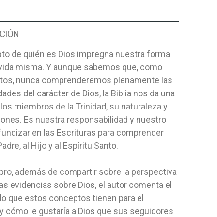
CIÓN
pto de quién es Dios impregna nuestra forma
a vida misma. Y aunque sabemos que, como
nitos, nunca comprenderemos plenamente las
ades del carácter de Dios, la Biblia nos da una
 los miembros de la Trinidad, su naturaleza y
ones. Es nuestra responsabilidad y nuestro
fundizar en las Escrituras para comprender
adre, al Hijo y al Espíritu Santo.
ibro, además de compartir sobre la perspectiva
 las evidencias sobre Dios, el autor comenta el
do que estos conceptos tienen para el
 y cómo le gustaría a Dios que sus seguidores
ROHIBIDA
LEALTAD SIN CONDICIONES
FIEL Y PR