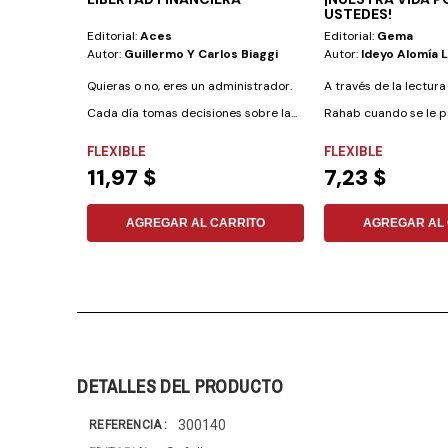
USTEDES!
Editorial:
Aces
Editorial:
Gema
Autor:
Guillermo Y Carlos Biaggi
Autor:
Ideyo Alomía L
Quieras o no, eres un administrador.
A través de la lectu
Cada día tomas decisiones sobre la...
Rahab cuando se le pr
FLEXIBLE
FLEXIBLE
11,97 $
7,23 $
AGREGAR AL CARRITO
AGREGAR AL 
DETALLES DEL PRODUCTO
300140
REFERENCIA