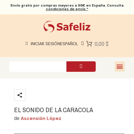
Envío gratis
por compras mayores a 99€ en España. Consulta
condiciones de envío.*
BIBLIAS SAFELIZ
BIBLIAS
LIBROS
0,00 $
INICIAR SESIÓN
ESPAÑOL
REGALOS
JUEGOS
SOBRE NOSOTROS
EL SONIDO DE LA CARACOLA
Ascensión López
de