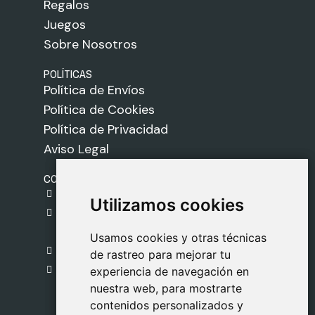
Regalos
Juegos
Sobre Nosotros
POLÍTICAS
Política de Envíos
Política de Cookies
Política de Privacidad
Aviso Legal
CONTACTO
gestion@safeliz.com
Utilizamos cookies
Utilizamos cookies
C. del Pradillo, 6, 28770 Colmenar Viejo,
Madrid
Usamos cookies y otras técnicas
Usamos cookies y otras técnicas
918 459 877
de rastreo para mejorar tu
de rastreo para mejorar tu
Lunes a Viernes
experiencia de navegación en
experiencia de navegación en
nuestra web, para mostrarte
nuestra web, para mostrarte
09:00 - 13:00
contenidos personalizados y
contenidos personalizados y