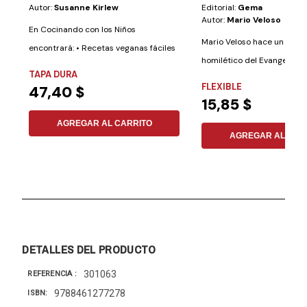
Autor:
Susanne Kirlew
Editorial:
Gema
Autor:
Mario Veloso
En Cocinando con los Niños
Mario Veloso hace un come
encontrará: • Recetas veganas fáciles
homilético del Evangelio s
de preparar,...
TAPA DURA
Mateo....
FLEXIBLE
47,40 $
15,85 $
AGREGAR AL CARRITO
AGREGAR AL CAR
DETALLES DEL PRODUCTO
301063
REFERENCIA
9788461277278
ISBN