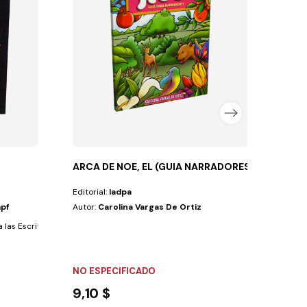
Autor
A trav
FLEX
7,2
ARCA DE NOE, EL (GUIA NARRADORES)
Editorial:
Iadpa
mpf
Autor:
Carolina Vargas De Ortiz
as Escrituras y el Espíritu de Profecía,...
NO ESPECIFICADO
9,10 $