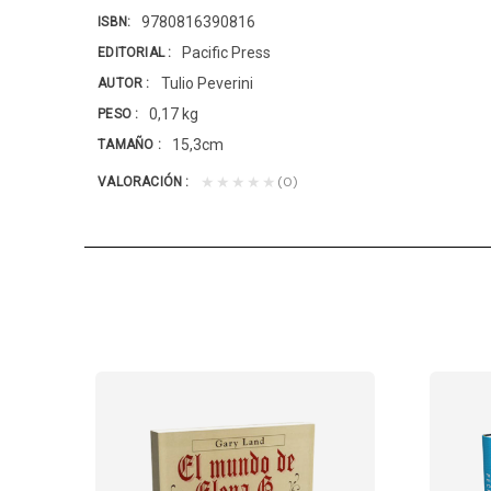
9780816390816
ISBN
Pacific Press
EDITORIAL
Tulio Peverini
AUTOR
0,17 kg
PESO
15,3cm
TAMAÑO
(0)
★★★★★
VALORACIÓN