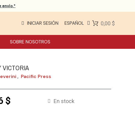
 envío.*
INICIAR SESIÓN
ESPAÑOL
0,00 $
SOBRE NOSOTROS
Y VICTORIA
Peverini
Pacific Press
,
6 $
En stock