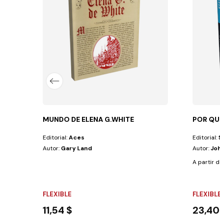
nificado de las poderosas obras que Dios...
MUNDO DE ELENA G.WHITE
POR QU
Editorial:
Aces
Editorial:
Autor:
Gary Land
Autor:
Jo
A partir d
FLEXIBLE
FLEXIBL
11,54 $
23,40