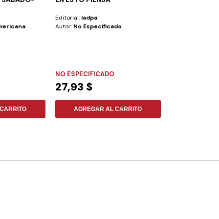
ESCRITURAS T
Editorial:
Iadpa
Editorial:
Iadpa
mericana
Autor:
No Especificado
Autor:
George W.
Una obra de reci
presenta los mét
utilizados...
NO ESPECIFICADO
TAPA DURA
27,93 $
36,79 $
CARRITO
AGREGAR AL CARRITO
AGREGAR