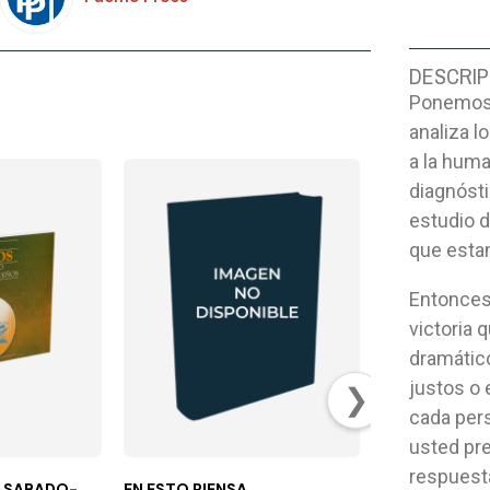
DESCRIP
Ponemos
analiza l
a la huma
diagnósti
estudio d
que estam
Entonces,
victoria 
dramátic
justos o 
❯
cada pers
usted pre
respuesta
 SABADO-
EN ESTO PIENSA
ENTENDER SA