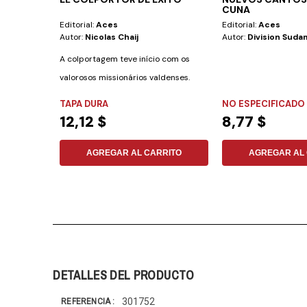
CUNA
Editorial:
Aces
Editorial:
Aces
Autor:
Nicolas Chaij
Autor:
Division Suda
A colportagem teve início com os
valorosos missionários valdenses.
Num tempo de...
TAPA DURA
NO ESPECIFICADO
12,12 $
8,77 $
AGREGAR AL CARRITO
AGREGAR AL 
DETALLES DEL PRODUCTO
301752
REFERENCIA