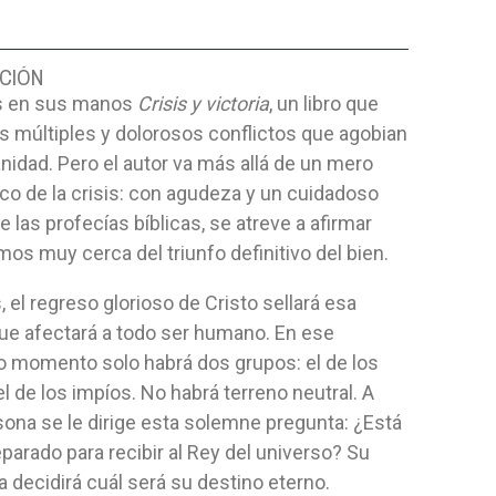
CIÓN
 en sus manos
Crisis y victoria
, un libro que
os múltiples y dolorosos conflictos que agobian
nidad. Pero el autor va más allá de un mero
co de la crisis: con agudeza y un cuidadoso
e las profecías bíblicas, se atreve a afirmar
os muy cerca del triunfo definitivo del bien.
 el regreso glorioso de Cristo sellará esa
que afectará a todo ser humano. En ese
o momento solo habrá dos grupos: el de los
el de los impíos. No habrá terreno neutral. A
ona se le dirige esta solemne pregunta: ¿Está
parado para recibir al Rey del universo? Su
 decidirá cuál será su destino eterno.
GRADAS
CANAAN A LA VISTA-LIBRO DE
SABER VIV