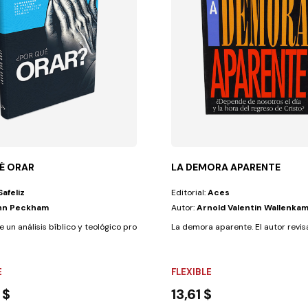
É ORAR
LA DEMORA APARENTE
Safeliz
Editorial:
Aces
hn Peckham
Autor:
Arnold Valentin Wallenka
e un análisis bíblico y teológico profundo, este libro examina varios...
La demora aparente. El autor revisa l
E
FLEXIBLE
 $
13,61 $