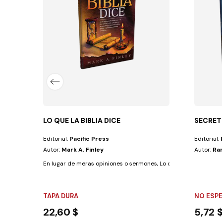
en nuestros días. Crisis financieras y...
LO QUE LA BIBLIA DICE
SECRET
Editorial:
Pacific Press
Editorial:
Autor:
Mark A. Finley
Autor:
Ra
En lugar de meras opiniones o sermones, Lo que la Biblia dice h
TAPA DURA
NO ESP
22,60 $
5,72 