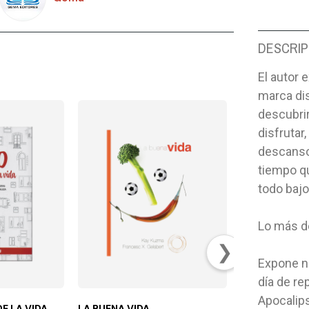
DESCRIP
El autor 
marca dis
descubrir
disfrutar
descanso
tiempo qu
todo bajo
Lo más de
❯
Expone n
día de re
Apocalipsi
E LA VIDA
LA BUENA VIDA
NUEVOS CAN