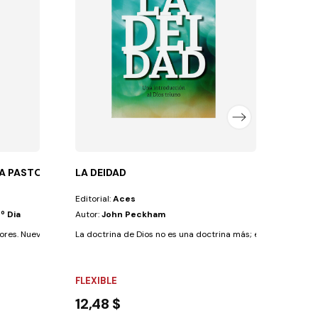
Autor
El Sal
NO E
5,6
A PASTORES
LA DEIDAD
Editorial:
Aces
º Dia
Autor:
John Peckham
es. Nueva edición en español, revisada y...
La doctrina de Dios no es una doctrina más; es la base sobre 
FLEXIBLE
12,48 $