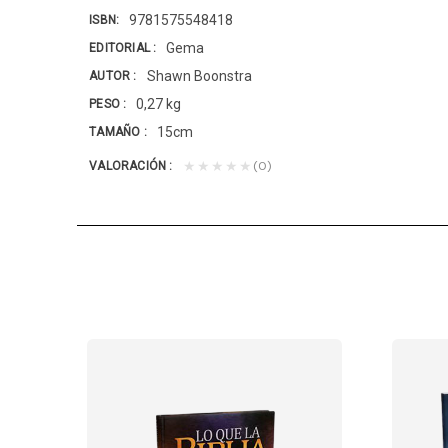
9781575548418
ISBN
Gema
EDITORIAL
Shawn Boonstra
AUTOR
0,27 kg
PESO
15cm
TAMAÑO
(0)
★★★★★
VALORACIÓN
STENCIAL-