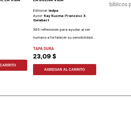
bíblicos 
CUNA
Editorial:
Iadpa
Editorial:
Aces
Autor:
Kay Kuzma-Francesc X.
Autor:
Division 
Gelabert
365 reflexiones para ayudar al ser
humano a fortalecer su sensibilidad...
NO ESPECIFIC
TAPA DURA
8,77 $
23,09 $
CARRITO
AGREGAR
AGREGAR AL CARRITO