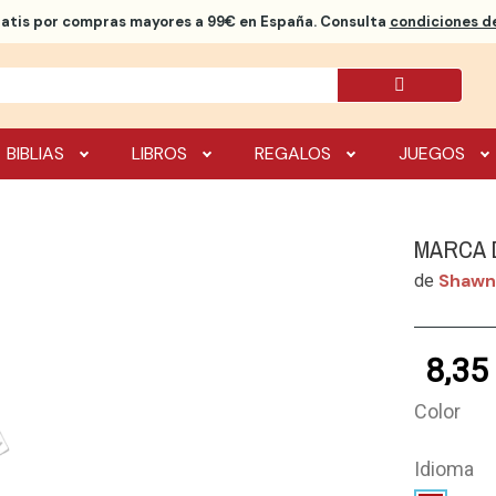
ratis
por compras mayores a 99€ en España. Consulta
condiciones de
BIBLIAS
LIBROS
REGALOS
JUEGOS
MARCA 
Shawn
de
8,35
Color
Idioma