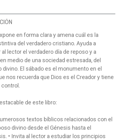
CIÓN
expone en forma clara y amena cuál es la
tintiva del verdadero cristiano. Ayuda a
 al lector el verdadero día de reposo y a
, en medio de una sociedad estresada, del
 divino. El sábado es el monumento en el
e nos recuerda que Dios es el Creador y tiene
 control.
stacable de este libro:
umerosos textos bíblicos relacionados con el
poso divino desde el Génesis hasta el
s. • Invita al lector a estudiar los principios
TOS SABADO-
HABLEMOS DE JESÚS Y SU
EL ABUEL