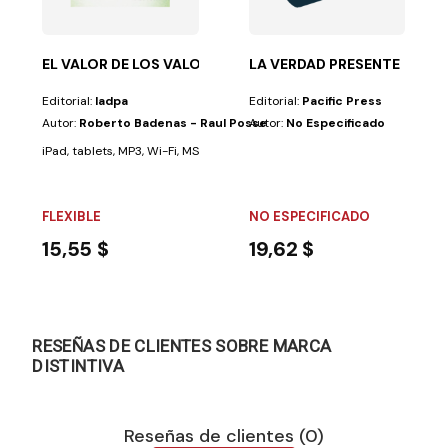
EL VALOR DE LOS VALORES
LA VERDAD PRESENTE
Editorial:
Iadpa
Editorial:
Pacific Press
Autor:
Roberto Badenas - Raul Posse
Autor:
No Especificado
iPad, tablets, MP3, Wi-Fi, MSN, TV, videojuegos... El lenguaje de los niños y.
FLEXIBLE
NO ESPECIFICADO
15,55 $
19,62 $
RESEÑAS DE CLIENTES SOBRE MARCA
DISTINTIVA
Reseñas de clientes (0)