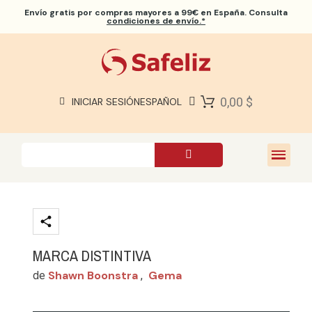
Envío gratis
por compras mayores a 99€ en España. Consulta
condiciones de envío.*
BIBLIAS SAFELIZ
BIBLIAS
LIBROS
0,00 $
INICIAR SESIÓN
ESPAÑOL
REGALOS
JUEGOS
SOBRE NOSOTROS
MARCA DISTINTIVA
Shawn Boonstra
Gema
de
,