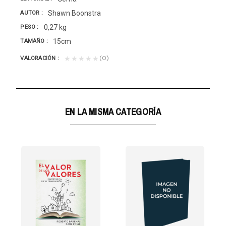
Shawn Boonstra
AUTOR
0,27 kg
PESO
15cm
TAMAÑO
(0)
★★★★★
VALORACIÓN
EN LA MISMA CATEGORÍA
 HABLA CON DIOS
iversos grupos...
ña diferentes formas de orar y que hay muchas cosas...