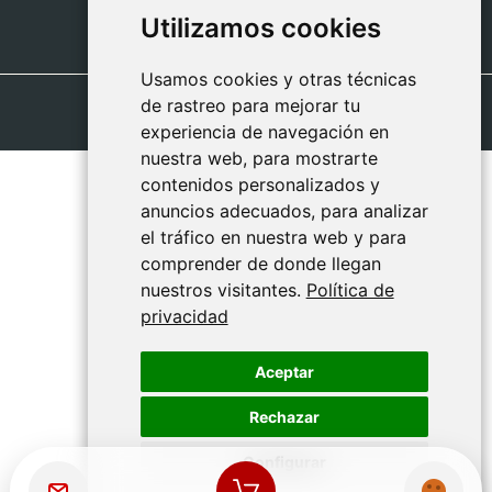
Utilizamos cookies
Utilizamos cookies
Usamos cookies y otras técnicas
Usamos cookies y otras técnicas
de rastreo para mejorar tu
de rastreo para mejorar tu
experiencia de navegación en
experiencia de navegación en
nuestra web, para mostrarte
nuestra web, para mostrarte
contenidos personalizados y
contenidos personalizados y
anuncios adecuados, para analizar
anuncios adecuados, para analizar
el tráfico en nuestra web y para
el tráfico en nuestra web y para
comprender de donde llegan
comprender de donde llegan
nuestros visitantes.
nuestros visitantes.
Política de
Política de
privacidad
privacidad
Aceptar
Aceptar
Rechazar
Rechazar
Configurar
Configurar