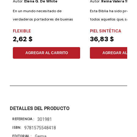
Autor:
Elena G. De White
Autor:
Reina Valera 1995
En un mundo necesitado de
Esta Biblia ha sido prepar
verdaderos portadores de buenas
todos aquellos que, sabien
nuevas, en un planeta...
fin está...
FLEXIBLE
PIEL SINTÉTICA
2,62 $
36,83 $
AGREGAR AL CARRITO
AGREGAR AL CAR
DETALLES DEL PRODUCTO
301981
REFERENCIA
9781575548418
ISBN
Gema
EDITORIAL