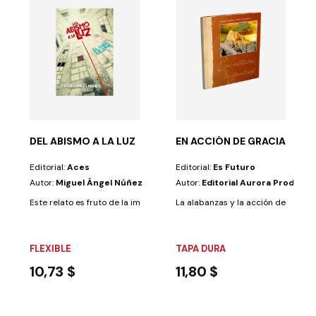
que sí, pero...
sas. Los acreedores reclaman sus intereses. Los...
DEL ABISMO A LA LUZ
EN ACCIÓN DE GRACIAS, PA
Editorial:
Aces
Editorial:
Es Futuro
Autor:
Miguel Ángel Núñez
Autor:
Editorial Aurora Producio
Este relato es fruto de la imaginación del autor y tiene por objeto inspira
La alabanzas y la acción de gracias
FLEXIBLE
TAPA DURA
10,73 $
11,80 $