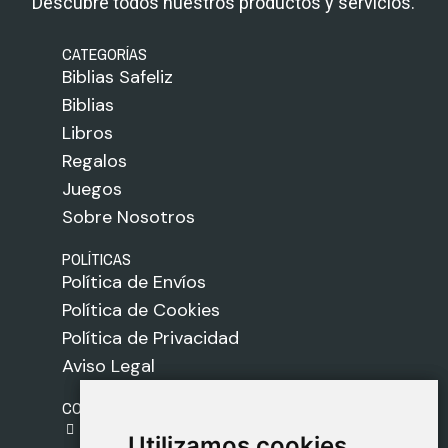
Descubre todos nuestros productos y servicios.
CATEGORÍAS
Biblias Safeliz
Biblias
Libros
Regalos
Juegos
Sobre Nosotros
POLÍTICAS
Política de Envíos
Política de Cookies
Política de Privacidad
Aviso Legal
CONTACTO
gestion@safeliz.com
Utilizamos cookies
Utilizamos cookies