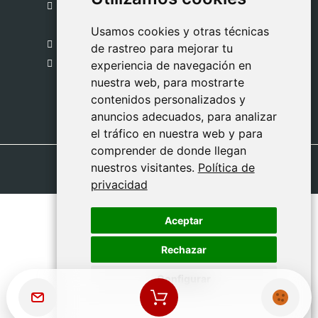
C. del Pradillo, 6, 28770 Colmenar Viejo,
Madrid
Usamos cookies y otras técnicas
Usamos cookies y otras técnicas
918 459 877
de rastreo para mejorar tu
de rastreo para mejorar tu
Lunes a Viernes
experiencia de navegación en
experiencia de navegación en
nuestra web, para mostrarte
nuestra web, para mostrarte
09:00 - 13:00
contenidos personalizados y
contenidos personalizados y
anuncios adecuados, para analizar
anuncios adecuados, para analizar
el tráfico en nuestra web y para
el tráfico en nuestra web y para
comprender de donde llegan
comprender de donde llegan
nuestros visitantes.
nuestros visitantes.
Política de
Política de
privacidad
privacidad
Aceptar
Aceptar
Rechazar
Rechazar
Configurar
Configurar