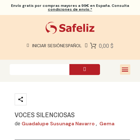
Envío gratis
por compras mayores a 99€ en España. Consulta
condiciones de envío.*
BIBLIAS SAFELIZ
BIBLIAS
LIBROS
0,00 $
INICIAR SESIÓN
ESPAÑOL
REGALOS
JUEGOS
SOBRE NOSOTROS
VOCES SILENCIOSAS
Guadalupe Susunaga Navarro
Gema
de
,