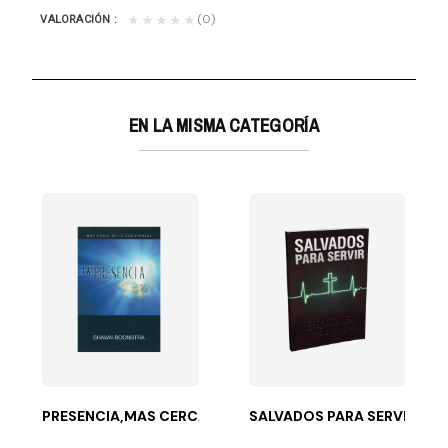
(0)
★★★★★
VALORACIÓN
EN LA MISMA CATEGORÍA
S VENIDERA
z
 la serie RECURSOS...
cambiar corazones, para inspirar e instruir, para...
PRESENCIA,MAS CERCA DE LO QUE PIENSAS
SALVADOS PARA SERVIR