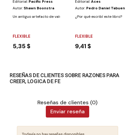
Editorial:
Pacific Press
Editorial:
Aces
Autor:
Shawn Boonstra
Autor:
Pedro Daniel Tabuenca
Un antiguo artefacto de valor incalculable... ¡Un objeto tan sagrado que a
¿Por qué escribí este libro? Porque
FLEXIBLE
FLEXIBLE
5,35 $
9,41 $
RESEÑAS DE CLIENTES SOBRE RAZONES PARA
CREER, LOGICA DE FE
Reseñas de clientes (0)
Enviar reseña
Todavía no hay reseñas disponibles.