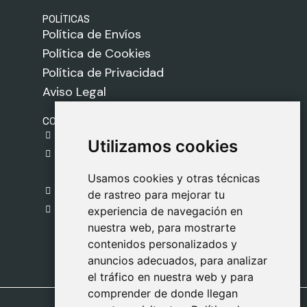
POLÍTICAS
Política de Envíos
Política de Cookies
Política de Privacidad
Aviso Legal
CONTACTO
gestion@safeliz.com
Utilizamos cookies
Utilizamos cookies
C. del Pradillo, 6, 28770 Colmenar Viejo,
Madrid
Usamos cookies y otras técnicas
Usamos cookies y otras técnicas
918 459 877
de rastreo para mejorar tu
de rastreo para mejorar tu
Lunes a Viernes
experiencia de navegación en
experiencia de navegación en
nuestra web, para mostrarte
nuestra web, para mostrarte
09:00 - 13:00
contenidos personalizados y
contenidos personalizados y
anuncios adecuados, para analizar
anuncios adecuados, para analizar
el tráfico en nuestra web y para
el tráfico en nuestra web y para
comprender de donde llegan
comprender de donde llegan