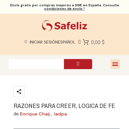
Envío gratis
por compras mayores a 99€ en España. Consulta
condiciones de envío.*
BIBLIAS SAFELIZ
BIBLIAS
LIBROS
0,00 $
INICIAR SESIÓN
ESPAÑOL
REGALOS
JUEGOS
SOBRE NOSOTROS
RAZONES PARA CREER, LOGICA DE FE
Enrique Chaij
Iadpa
de
,