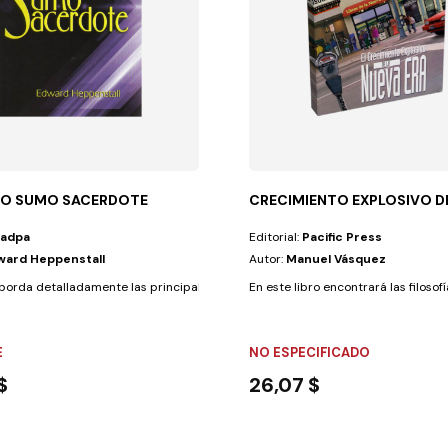
O SUMO SACERDOTE
CRECIMIENTO EXPLOSIVO DE
Iadpa
Editorial:
Pacific Press
ward Heppenstall
Autor:
Manuel Vásquez
s tenemos otros...
aborda detalladamente las principales enseñanzas bíblicas respecto a la...
En este libro encontrará las filosof
E
NO ESPECIFICADO
$
26,07 $