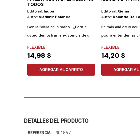
TODOS
Editorial:
Iadpa
Editorial:
Gema
Autor:
Vladimir Polanco
Autor:
Rolando De Lo
Con la Biblia en la mano… ¿Podría
En más allá de lo ocult
usted demostrar la existencia de un
podrá entender las c
santuario...
que el...
FLEXIBLE
FLEXIBLE
14,98 $
14,20 $
AGREGAR AL CARRITO
AGREGAR AL 
DETALLES DEL PRODUCTO
301857
REFERENCIA