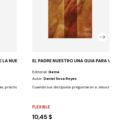
FLEX
8,9
 LA NUEVA ERA
EL PADRE NUESTRO UNA GUIA PARA VIVIR
Editorial:
Gema
Autor:
Daniel Sosa Reyes
ías, prácticas y creencias que se han...
Cuando sus discípulos preguntaron a Jesucristo cuál era la 
FLEXIBLE
10,45 $