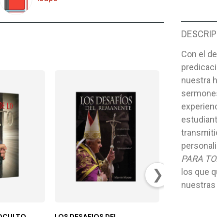
DESCRIP
Con el de
predicaci
nuestra 
sermones
experienc
estudiant
transmitid
personal
PARA TO
❯
los que q
nuestras
 OCULTO
LOS DESAFIOS DEL
SERMONES ES