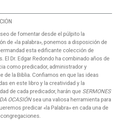
CIÓN
seo de fomentar desde el púlpito la
ón de «la palabra», ponemos a disposición de
hermandad esta edificante colección de
. El Dr. Edgar Redondo ha combinado años de
ia como predicador, administrador y
e de la Biblia. Confiamos en que las ideas
as en este libro y la creatividad y la
idad de cada predicador, harán que
SERMONES
DA OCASIÓN
sea una valiosa herramienta para
ueremos predicar «la Palabra» en cada una de
 congregaciones.
COGIDOS T/1-
A QUE JUGAREMOS / MANUAL
ELLOS CRE