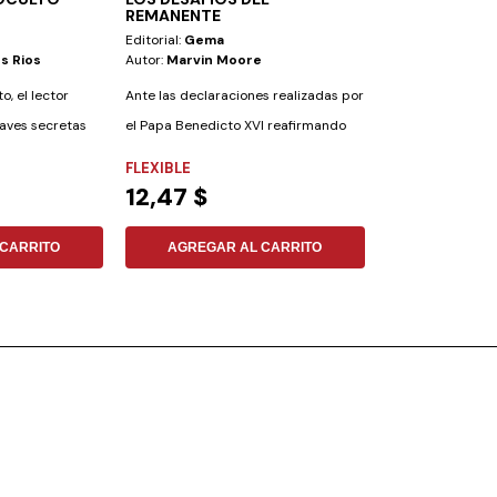
REMANENTE
T/D AZUL
Editorial:
Gema
Editorial:
Aces
s Rios
Autor:
Marvin Moore
Autor:
Elena G. 
o, el lector
Ante las declaraciones realizadas por
Es una obra única
laves secretas
el Papa Benedicto XVI reafirmando
lectura cautivará
la...
principio a...
FLEXIBLE
TAPA DURA
12,47 $
18,13 $
CARRITO
AGREGAR AL CARRITO
AGREGAR