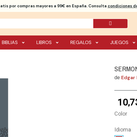
ratis
por compras mayores a 99€ en España. Consulta
condiciones de
BIBLIAS
LIBROS
REGALOS
JUEGOS
SERMON
Edgar
de
10,7
Color
Idioma