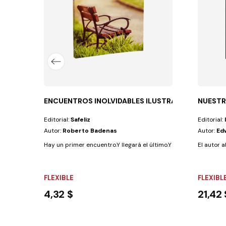
ENCUENTROS INOLVIDABLES ILUSTRADO
NUESTR
Editorial:
Safeliz
Editorial:
Autor:
Roberto Badenas
Autor:
Ed
Hay un primer encuentro.Y llegará el último.Y entre ambos, todo
El autor 
FLEXIBLE
FLEXIBL
4,32 $
21,42 