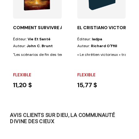
 l'entrée de mon...
ite de la victoire que Jésus a rendue possible pour...
COMMENT SURVIVRE À HARMAGUÉDON ?
EL CRISTIANO VICTORIOSO
Éditeur:
Vie Et Santé
Éditeur:
Iadpa
Auteur:
John C. Brunt
Auteur:
Richard O'Ffill
"Les scénarios de fin des temps semblent fleurir un peu partout. À l'ent
« Le chrétien victorieux » traite de
FLEXIBLE
FLEXIBLE
11,20 $
15,77 $
AVIS CLIENTS SUR DIEU, LA COMMUNAUTÉ
DIVINE DES CIEUX