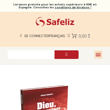
Livraison gratuite
pour les achats supérieurs à 99€ en
Espagne. Consultez les
conditions de livraison.*
BIBLES SAFELIZ
BIBLES
LIVRES
0,00 $
SE CONNECTER
FRANÇAIS
CADEAUX
JEUX
À PROPOS DE NOUS