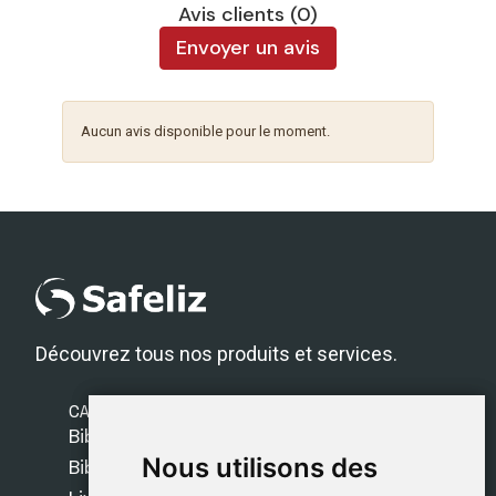
Avis clients (0)
Envoyer un avis
Aucun avis disponible pour le moment.
Découvrez tous nos produits et services.
CATÉGORIES
Bibles Safeliz
Nous utilisons des
Nous utilisons des
Bibles