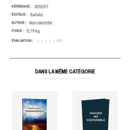
305097
RÉFÉRENCE
Safeliz
ÉDITEUR
Non identifié
AUTEUR
0,19 kg
POIDS
(0)
★★★★★
ÉVALUATION
DANS LA MÊME CATÉGORIE
IOSO