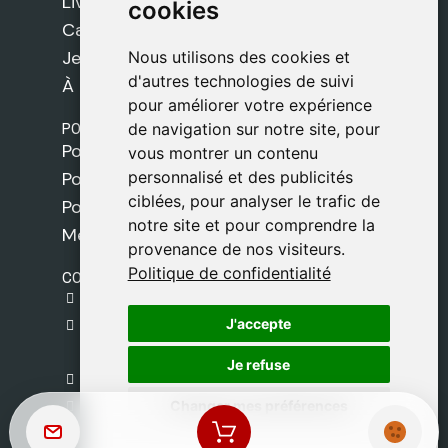
Livres
cookies
cookies
Cadeaux
Jeux
Nous utilisons des cookies et
Nous utilisons des cookies et
d'autres technologies de suivi
d'autres technologies de suivi
À propos de nous
pour améliorer votre expérience
pour améliorer votre expérience
POLITIQUES
de navigation sur notre site, pour
de navigation sur notre site, pour
Politique de livraison
vous montrer un contenu
vous montrer un contenu
personnalisé et des publicités
personnalisé et des publicités
Politique de cookies
ciblées, pour analyser le trafic de
ciblées, pour analyser le trafic de
Politique de confidentialité
notre site et pour comprendre la
notre site et pour comprendre la
Mentions légales
provenance de nos visiteurs.
provenance de nos visiteurs.
Politique de confidentialité
Politique de confidentialité
CONTACT
gestion@safeliz.com
J'accepte
J'accepte
C. del Pradillo, 6, 28770 Colmenar Viejo,
Madrid
Je refuse
Je refuse
+34 918 459 877
Changer mes préférences
Changer mes préférences
Lundi au Vendredi
09:00 - 13:00