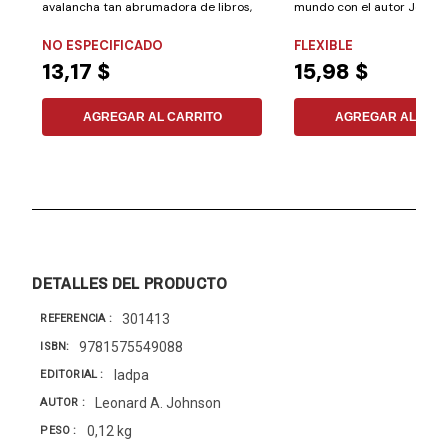
avalancha tan abrumadora de libros,
mundo con el autor Jeff Scog
artículos...
NO ESPECIFICADO
FLEXIBLE
13,17 $
15,98 $
AGREGAR AL CARRITO
AGREGAR AL CAR
DETALLES DEL PRODUCTO
301413
REFERENCIA
9781575549088
ISBN
Iadpa
EDITORIAL
Leonard A. Johnson
AUTOR
0,12 kg
PESO