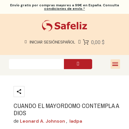
Envío gratis
por compras mayores a 99€ en España. Consulta
condiciones de envío.*
BIBLIAS SAFELIZ
BIBLIAS
LIBROS
0,00 $
INICIAR SESIÓN
ESPAÑOL
REGALOS
JUEGOS
SOBRE NOSOTROS
CUANDO EL MAYORDOMO CONTEMPLA A
DIOS
Leonard A. Johnson
Iadpa
de
,