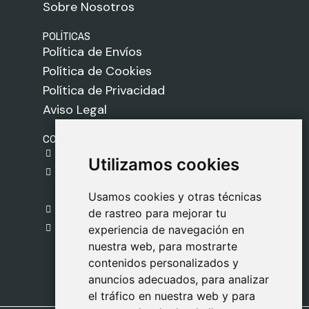
Sobre Nosotros
POLÍTICAS
Política de Envíos
Política de Cookies
Política de Privacidad
Aviso Legal
CONTACTO
gestion@safeliz.com
Utilizamos cookies
Utilizamos cookies
C. del Pradillo, 6, 28770 Colmenar Viejo,
Madrid
Usamos cookies y otras técnicas
Usamos cookies y otras técnicas
918 459 877
de rastreo para mejorar tu
de rastreo para mejorar tu
Lunes a Viernes
experiencia de navegación en
experiencia de navegación en
nuestra web, para mostrarte
nuestra web, para mostrarte
09:00 - 13:00
contenidos personalizados y
contenidos personalizados y
anuncios adecuados, para analizar
anuncios adecuados, para analizar
el tráfico en nuestra web y para
el tráfico en nuestra web y para