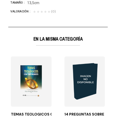
13,5cm
TAMAÑO
(0)
★★★★★
VALORACIÓN
EN LA MISMA CATEGORÍA
T.DURA
da misma. Y aunque...
xito y todos quisiéramos saber si hay algún método que...
TEMAS TEOLOGICOS CONTEMPORANEOS
14 PREGUNTAS SOBRE EL S