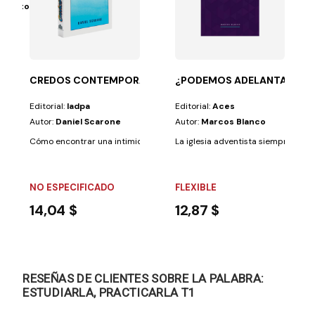
do Victor Armenteros
orque hemos sido...
arcos a un lenguaje para niños, pensando en esa etapa...
CREDOS CONTEMPORANEOS
¿PODEMOS ADELANTAR LA 
Editorial:
Iadpa
Editorial:
Aces
Autor:
Daniel Scarone
Autor:
Marcos Blanco
Cómo encontrar una intimidad nueva y más profunda con Dios. ¡Disfrute
La iglesia adventista siempre ha en
NO ESPECIFICADO
FLEXIBLE
14,04 $
12,87 $
RESEÑAS DE CLIENTES SOBRE LA PALABRA:
ESTUDIARLA, PRACTICARLA T1