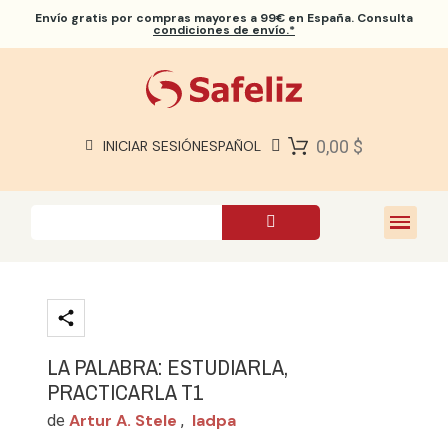
Envío gratis
por compras mayores a 99€ en España. Consulta
condiciones de envío.*
BIBLIAS SAFELIZ
BIBLIAS
LIBROS
0,00 $
INICIAR SESIÓN
ESPAÑOL
REGALOS
JUEGOS
SOBRE NOSOTROS
LA PALABRA: ESTUDIARLA,
PRACTICARLA T1
Artur A. Stele
Iadpa
de
,