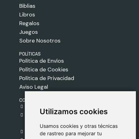
Biblias
Libros
Regalos
Juegos
Sobre Nosotros
POLÍTICAS
Política de Envíos
Política de Cookies
Política de Privacidad
Aviso Legal
CONTACTO
gestion@safeliz.com
Utilizamos cookies
Utilizamos cookies
C. del Pradillo, 6, 28770 Colmenar Viejo,
Madrid
Usamos cookies y otras técnicas
Usamos cookies y otras técnicas
918 459 877
de rastreo para mejorar tu
de rastreo para mejorar tu