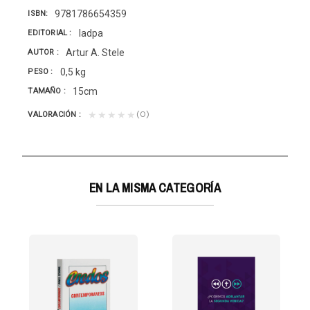
9781786654359
ISBN
Iadpa
EDITORIAL
Artur A. Stele
AUTOR
0,5 kg
PESO
15cm
TAMAÑO
(0)
★★★★★
VALORACIÓN
EN LA MISMA CATEGORÍA
L CONTÓ MARCOS