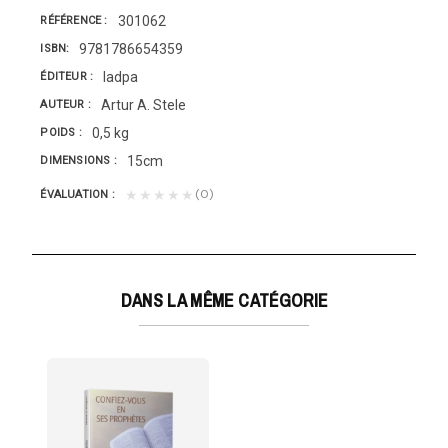
301062
RÉFÉRENCE
9781786654359
ISBN
Iadpa
ÉDITEUR
Artur A. Stele
AUTEUR
0,5 kg
POIDS
15cm
DIMENSIONS
(0)
★★★★★
ÉVALUATION
DANS LA MÊME CATÉGORIE