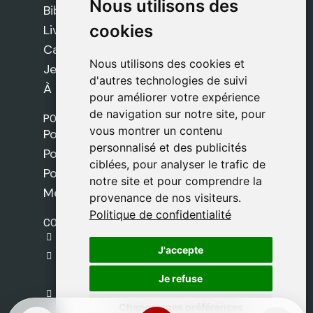
Nous utilisons des
Nous utilisons des
Bibles
cookies
cookies
Livres
Cadeaux
Nous utilisons des cookies et
Nous utilisons des cookies et
Jeux
d'autres technologies de suivi
d'autres technologies de suivi
À propos de nous
pour améliorer votre expérience
pour améliorer votre expérience
de navigation sur notre site, pour
de navigation sur notre site, pour
POLITIQUES
vous montrer un contenu
vous montrer un contenu
Politique de livraison
personnalisé et des publicités
personnalisé et des publicités
Politique de cookies
ciblées, pour analyser le trafic de
ciblées, pour analyser le trafic de
Politique de confidentialité
notre site et pour comprendre la
notre site et pour comprendre la
Mentions légales
provenance de nos visiteurs.
provenance de nos visiteurs.
Politique de confidentialité
Politique de confidentialité
CONTACT
gestion@safeliz.com
J'accepte
J'accepte
C. del Pradillo, 6, 28770 Colmenar Viejo,
Madrid
Je refuse
Je refuse
+34 918 459 877
Changer mes préférences
Changer mes préférences
Lundi au Vendredi