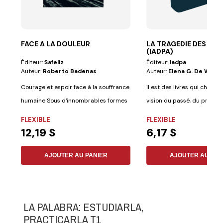
FACE A LA DOULEUR
LA TRAGEDIE DES SIE
(IADPA)
Éditeur:
Safeliz
Éditeur:
Iadpa
Auteur:
Roberto Badenas
Auteur:
Elena G. De White
Courage et espoir face à la souffrance
Il est des livres qui change
humaine Sous d'innombrables formes
vision du passé, du présen
–...
futur,...
FLEXIBLE
FLEXIBLE
12,19 $
6,17 $
AJOUTER AU PANIER
AJOUTER AU PAN
LA PALABRA: ESTUDIARLA,
PRACTICARLA T1