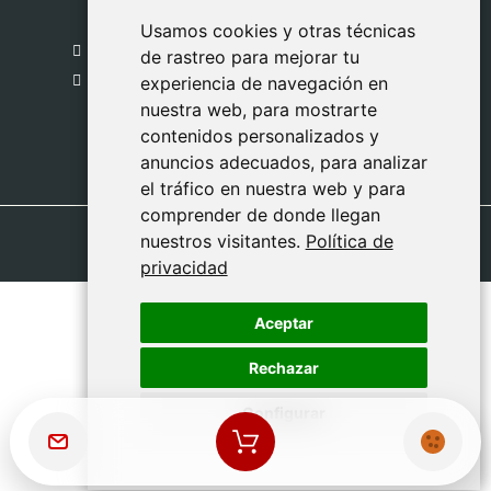
Madrid
Usamos cookies y otras técnicas
Usamos cookies y otras técnicas
918 459 877
de rastreo para mejorar tu
de rastreo para mejorar tu
Lunes a Viernes
experiencia de navegación en
experiencia de navegación en
nuestra web, para mostrarte
nuestra web, para mostrarte
09:00 - 13:00
contenidos personalizados y
contenidos personalizados y
anuncios adecuados, para analizar
anuncios adecuados, para analizar
el tráfico en nuestra web y para
el tráfico en nuestra web y para
comprender de donde llegan
comprender de donde llegan
nuestros visitantes.
nuestros visitantes.
Política de
Política de
privacidad
privacidad
Aceptar
Aceptar
Rechazar
Rechazar
Configurar
Configurar