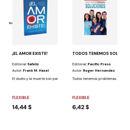
, PARA JESÚS CON CAR
oduciones
a devota en la...
racias nos conducen a la presencia de Dios y nos...
¡EL AMOR EXISTE!
TODOS TENEMOS SOLUCIO
Editorial:
Safeliz
Editorial:
Pacific Press
Autor:
Frank M. Hasel
Autor:
Roger Hernandez
El duelo y la muerte son parte de nuestra experiencia en este planeta. T
Todos tenemos problemas. Es un hec
FLEXIBLE
FLEXIBLE
14,44 $
6,42 $