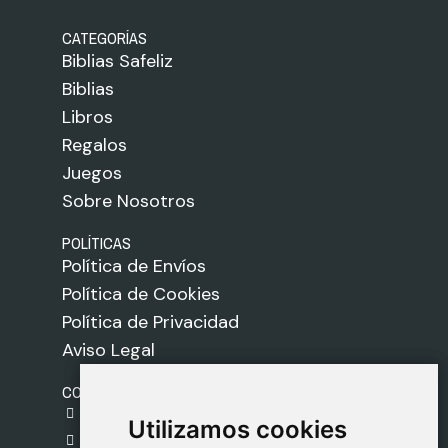
CATEGORÍAS
Biblias Safeliz
Biblias
Libros
Regalos
Juegos
Sobre Nosotros
POLÍTICAS
Política de Envíos
Política de Cookies
Política de Privacidad
Aviso Legal
CONTACTO
gestion@safeliz.com
Utilizamos cookies
Utilizamos cookies
C. del Pradillo, 6, 28770 Colmenar Viejo,