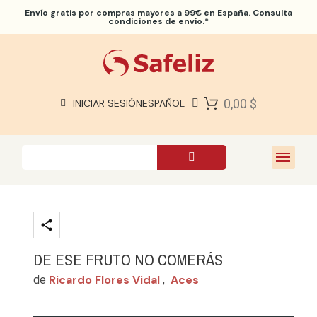
Envío gratis
por compras mayores a 99€ en España. Consulta
condiciones de envío.*
BIBLIAS SAFELIZ
BIBLIAS
LIBROS
0,00 $
INICIAR SESIÓN
ESPAÑOL
REGALOS
JUEGOS
SOBRE NOSOTROS
DE ESE FRUTO NO COMERÁS
Ricardo Flores Vidal
Aces
de
,