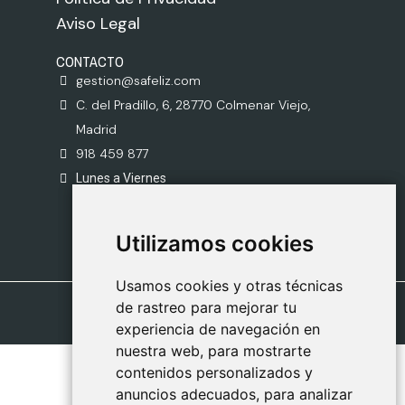
Aviso Legal
CONTACTO
gestion@safeliz.com
C. del Pradillo, 6, 28770 Colmenar Viejo,
Madrid
918 459 877
Lunes a Viernes
09:00 - 13:00
Utilizamos cookies
Utilizamos cookies
Usamos cookies y otras técnicas
Usamos cookies y otras técnicas
de rastreo para mejorar tu
de rastreo para mejorar tu
experiencia de navegación en
experiencia de navegación en
nuestra web, para mostrarte
nuestra web, para mostrarte
contenidos personalizados y
contenidos personalizados y
anuncios adecuados, para analizar
anuncios adecuados, para analizar