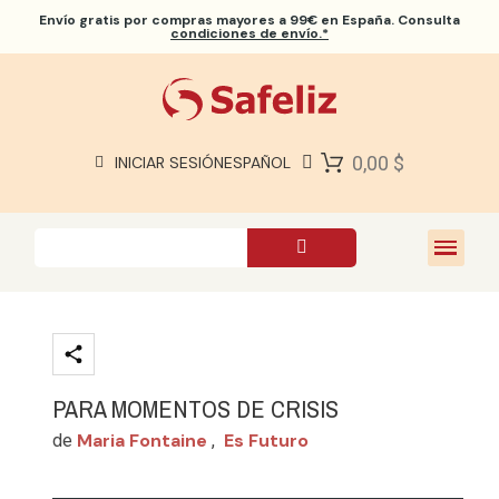
Envío gratis
por compras mayores a 99€ en España. Consulta
condiciones de envío.*
BIBLIAS SAFELIZ
BIBLIAS
LIBROS
0,00 $
INICIAR SESIÓN
ESPAÑOL
REGALOS
JUEGOS
SOBRE NOSOTROS
PARA MOMENTOS DE CRISIS
Maria Fontaine
Es Futuro
de
,