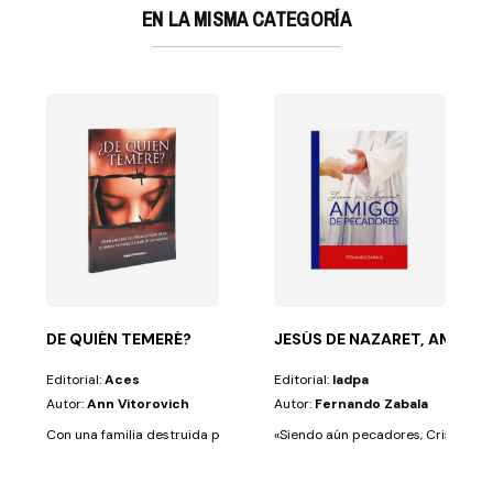
EN LA MISMA CATEGORÍA
UGAR Y SABER
ci
r y jugar! Tendrás asegurado un gran momento de...
siguen a los...
DE QUIÉN TEMERÉ?
JESÚS DE NAZARET, AMIGO
Editorial:
Aces
Editorial:
Iadpa
Autor:
Ann Vitorovich
Autor:
Fernando Zabala
Con una familia destruida por la violencia, Mara decide buscar respuest
«Siendo aún pecadores, Cristo murió