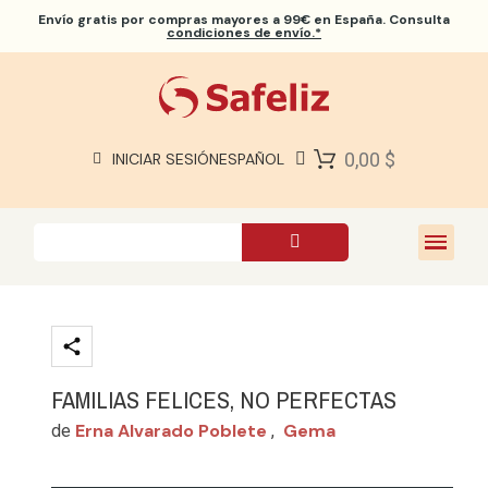
Envío gratis
por compras mayores a 99€ en España. Consulta
condiciones de envío.*
BIBLIAS SAFELIZ
BIBLIAS
LIBROS
0,00 $
INICIAR SESIÓN
ESPAÑOL
REGALOS
JUEGOS
SOBRE NOSOTROS
FAMILIAS FELICES, NO PERFECTAS
Erna Alvarado Poblete
Gema
de
,