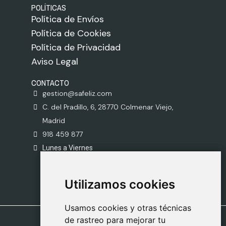
POLÍTICAS
Política de Envíos
Política de Cookies
Política de Privacidad
Aviso Legal
CONTACTO
gestion@safeliz.com
C. del Pradillo, 6, 28770 Colmenar Viejo,
Madrid
918 459 877
Lunes a Viernes
09:00 - 13:00
Utilizamos cookies
Utilizamos cookies
Usamos cookies y otras técnicas
Usamos cookies y otras técnicas
de rastreo para mejorar tu
de rastreo para mejorar tu