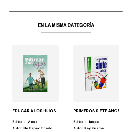
EN LA MISMA CATEGORÍA
ACION ADVENTISTA
o que tú puedes hacer por el bien de la educación...
EDUCAR A LOS HIJOS
PRIMEROS SIETE AÑOS-POTE
Editorial:
Aces
Editorial:
Iadpa
Autor:
No Especificado
Autor:
Kay Kuzma