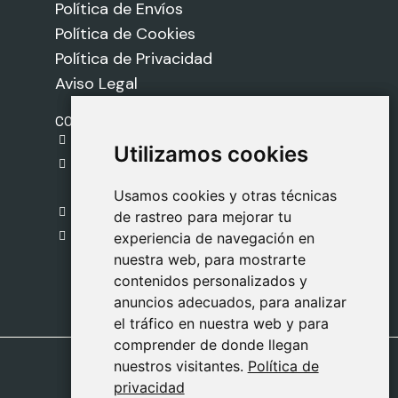
Política de Envíos
Política de Cookies
Política de Privacidad
Aviso Legal
CONTACTO
gestion@safeliz.com
Utilizamos cookies
Utilizamos cookies
C. del Pradillo, 6, 28770 Colmenar Viejo,
Madrid
Usamos cookies y otras técnicas
Usamos cookies y otras técnicas
918 459 877
de rastreo para mejorar tu
de rastreo para mejorar tu
Lunes a Viernes
experiencia de navegación en
experiencia de navegación en
nuestra web, para mostrarte
nuestra web, para mostrarte
09:00 - 13:00
contenidos personalizados y
contenidos personalizados y
anuncios adecuados, para analizar
anuncios adecuados, para analizar
el tráfico en nuestra web y para
el tráfico en nuestra web y para
comprender de donde llegan
comprender de donde llegan
nuestros visitantes.
nuestros visitantes.
Política de
Política de
privacidad
privacidad