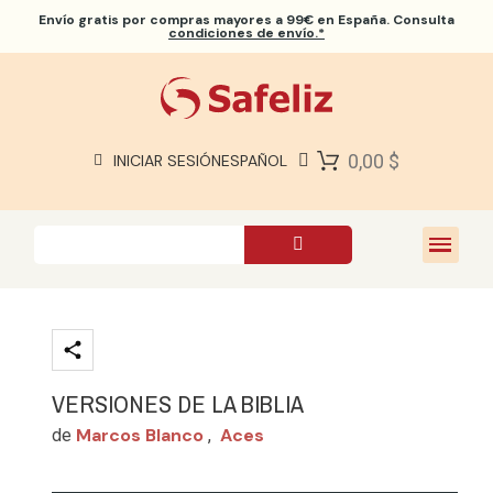
Envío gratis
por compras mayores a 99€ en España. Consulta
condiciones de envío.*
BIBLIAS SAFELIZ
BIBLIAS
LIBROS
0,00 $
INICIAR SESIÓN
ESPAÑOL
REGALOS
JUEGOS
SOBRE NOSOTROS
VERSIONES DE LA BIBLIA
Marcos Blanco
Aces
de
,