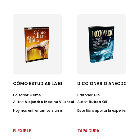
o detenidamente la...
 de educar y formar el carácter de los hijos, no se...
CÓMO ESTUDIAR LA BIBLIA
DICCIONARIO ANECDOTAS,
Editorial:
Gema
Editorial:
Clc
Autor:
Alejandro Medina Villareal
Autor:
Ruben Gil
Hoy nos enfrentamos a un mundo convulsionado, donde se hace necesar
Este libro aporta la experiencia de 
FLEXIBLE
TAPA DURA