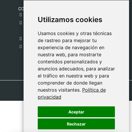
CONTACTO
gestion@safeliz.com
Utilizamos cookies
Utilizamos cookies
C. del Pradillo, 6, 28770 Colmenar Viejo,
Madrid
Usamos cookies y otras técnicas
Usamos cookies y otras técnicas
918 459 877
de rastreo para mejorar tu
de rastreo para mejorar tu
Lunes a Viernes
experiencia de navegación en
experiencia de navegación en
nuestra web, para mostrarte
nuestra web, para mostrarte
09:00 - 13:00
contenidos personalizados y
contenidos personalizados y
anuncios adecuados, para analizar
anuncios adecuados, para analizar
el tráfico en nuestra web y para
el tráfico en nuestra web y para
comprender de donde llegan
comprender de donde llegan
nuestros visitantes.
nuestros visitantes.
Política de
Política de
privacidad
privacidad
Aceptar
Aceptar
Rechazar
Rechazar