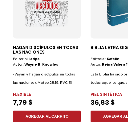
HAGAN DISCÍPULOS EN TODAS
BIBLIA LETRA GIGANT
LAS NACIONES
Editorial:
Iadpa
Editorial:
Safeliz
Autor:
Wayne R. Knowles
Autor:
Reina Valera 1995
«Vayan y hagan discípulos en todas
Esta Biblia ha sido prepar
las naciones». Mateo 28:19, RVC El
todos aquellos que, sabien
libro...
fin está...
FLEXIBLE
PIEL SINTÉTICA
7,79 $
36,83 $
AGREGAR AL CARRITO
AGREGAR AL CAR