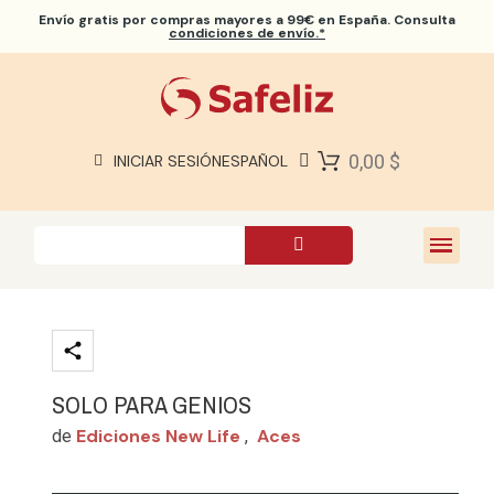
Envío gratis
por compras mayores a 99€ en España. Consulta
condiciones de envío.*
BIBLIAS SAFELIZ
BIBLIAS
LIBROS
0,00 $
INICIAR SESIÓN
ESPAÑOL
REGALOS
JUEGOS
SOBRE NOSOTROS
SOLO PARA GENIOS
Ediciones New Life
Aces
de
,