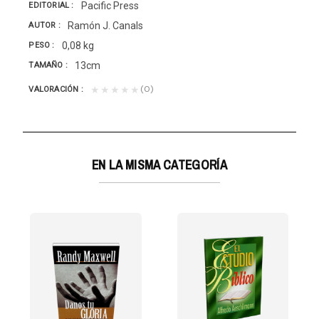
Pacific Press
EDITORIAL
Ramón J. Canals
AUTOR
0,08 kg
PESO
13cm
TAMAÑO
(0)
★★★★★
VALORACIÓN
EN LA MISMA CATEGORÍA
A-Hª COLPORTAJE
al ministerio de la página impresa. Entre las muchas...