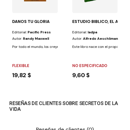
DANOS TU GLORIA
ESTUDIO BIBLICO, EL AESC
Editorial:
Pacific Press
Editorial:
Iadpa
Autor:
Randy Maxwell
Autor:
Alfredo Aeschliman
Por todo el mundo, los creyentes están clamando a Dios por un reavivami
Este libro nace con el propósito de 
FLEXIBLE
NO ESPECIFICADO
19,82 $
9,60 $
RESEÑAS DE CLIENTES SOBRE SECRETOS DE LA
VIDA
Reseñas de clientes (0)