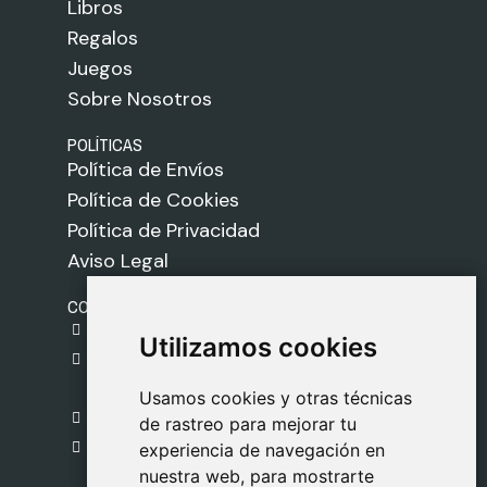
Libros
Regalos
Juegos
Sobre Nosotros
POLÍTICAS
Política de Envíos
Política de Cookies
Política de Privacidad
Aviso Legal
CONTACTO
gestion@safeliz.com
Utilizamos cookies
Utilizamos cookies
C. del Pradillo, 6, 28770 Colmenar Viejo,
Madrid
Usamos cookies y otras técnicas
Usamos cookies y otras técnicas
918 459 877
de rastreo para mejorar tu
de rastreo para mejorar tu
Lunes a Viernes
experiencia de navegación en
experiencia de navegación en
nuestra web, para mostrarte
nuestra web, para mostrarte
09:00 - 13:00