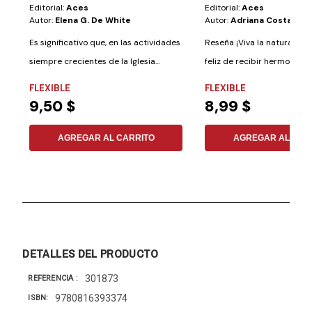
Editorial:
Aces
Editorial:
Aces
Autor:
Elena G. De White
Autor:
Adriana Costanzo
Es significativo que, en las actividades
Reseña ¡Viva la naturaleza!
siempre crecientes de la Iglesia...
feliz de recibir hermosos r
su...
FLEXIBLE
FLEXIBLE
9,50 $
8,99 $
AGREGAR AL CARRITO
AGREGAR AL CAR
DETALLES DEL PRODUCTO
301873
REFERENCIA
9780816393374
ISBN