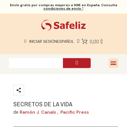
Envío gratis
por compras mayores a 99€ en España. Consulta
condiciones de envío.*
BIBLIAS SAFELIZ
BIBLIAS
LIBROS
0,00 $
INICIAR SESIÓN
ESPAÑOL
REGALOS
JUEGOS
SOBRE NOSOTROS
SECRETOS DE LA VIDA
Ramón J. Canals
Pacific Press
de
,