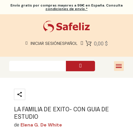
Envío gratis
por compras mayores a 99€ en España. Consulta
condiciones de envío.*
BIBLIAS SAFELIZ
BIBLIAS
LIBROS
0,00 $
INICIAR SESIÓN
ESPAÑOL
REGALOS
JUEGOS
SOBRE NOSOTROS
LA FAMILIA DE EXITO- CON GUIA DE
ESTUDIO
Elena G. De White
de