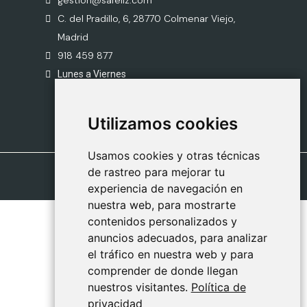
gestion@safeliz.com
C. del Pradillo, 6, 28770 Colmenar Viejo,
Madrid
918 459 877
Lunes a Viernes
09:00 - 13:00
Utilizamos cookies
Utilizamos cookies
Usamos cookies y otras técnicas
Usamos cookies y otras técnicas
de rastreo para mejorar tu
de rastreo para mejorar tu
experiencia de navegación en
experiencia de navegación en
nuestra web, para mostrarte
nuestra web, para mostrarte
contenidos personalizados y
contenidos personalizados y
anuncios adecuados, para analizar
anuncios adecuados, para analizar
el tráfico en nuestra web y para
el tráfico en nuestra web y para
comprender de donde llegan
comprender de donde llegan
nuestros visitantes.
nuestros visitantes.
Política de
Política de
privacidad
privacidad