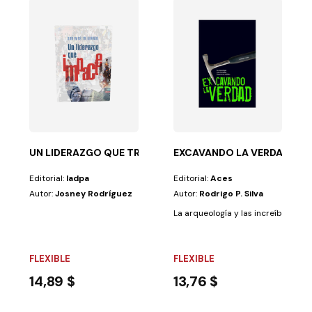
?
erá a reconocer los géneros literarios, las figuras...
UN LIDERAZGO QUE TRANSFORME
EXCAVANDO LA VERDAD
Editorial:
Iadpa
Editorial:
Aces
Autor:
Josney Rodríguez
Autor:
Rodrigo P. Silva
e tan audaz?¿Qué...
La arqueología y las increíbles histo
FLEXIBLE
FLEXIBLE
14,89 $
13,76 $