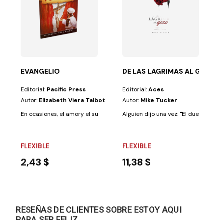
rectas a dudas...
EVANGELIO
DE LAS LÁGRIMAS AL GOZO
Editorial:
Pacific Press
Editorial:
Aces
Autor:
Elizabeth Viera Talbot
Autor:
Mike Tucker
En ocasiones, el amory el sufrimiento requieren medidas extraordinarias
Alguien dijo una vez: "El duelo nunc
FLEXIBLE
FLEXIBLE
2,43 $
11,38 $
RESEÑAS DE CLIENTES SOBRE ESTOY AQUI
PARA SER FELIZ