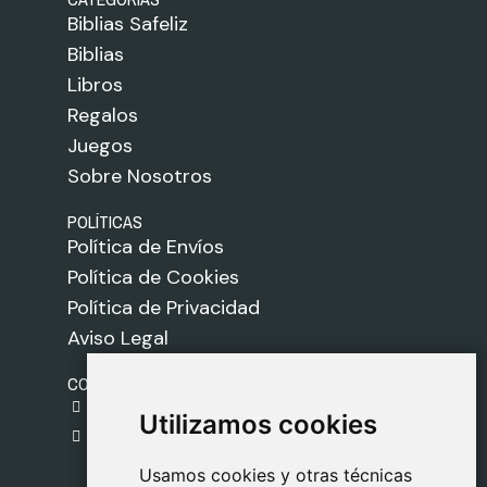
Biblias Safeliz
Biblias
Libros
Regalos
Juegos
Sobre Nosotros
POLÍTICAS
Política de Envíos
Política de Cookies
Política de Privacidad
Aviso Legal
CONTACTO
gestion@safeliz.com
Utilizamos cookies
Utilizamos cookies
C. del Pradillo, 6, 28770 Colmenar Viejo,
Madrid
Usamos cookies y otras técnicas
Usamos cookies y otras técnicas