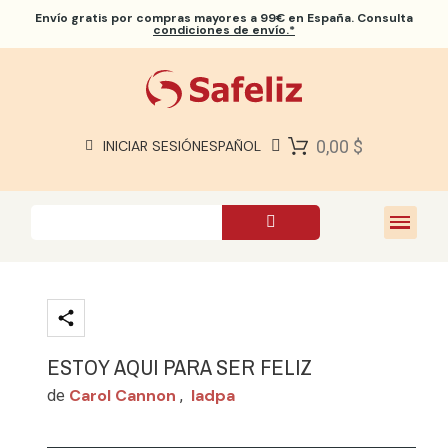
Envío gratis
por compras mayores a 99€ en España. Consulta
condiciones de envío.*
BIBLIAS SAFELIZ
BIBLIAS
LIBROS
0,00 $
INICIAR SESIÓN
ESPAÑOL
REGALOS
JUEGOS
SOBRE NOSOTROS
ESTOY AQUI PARA SER FELIZ
Carol Cannon
Iadpa
de
,