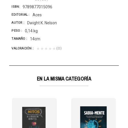
9789877015096
ISBN
Aces
EDITORIAL
Dwight K. Nelson
AUTOR
0,14 kg
PESO
14cm
TAMAÑO
(0)
★★★★★
VALORACIÓN
EN LA MISMA CATEGORÍA
SIS EXISTENCIAL-