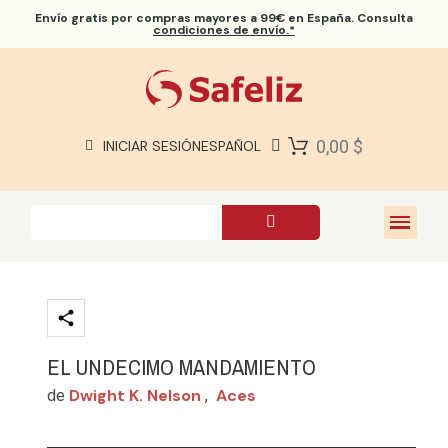
Envío gratis
por compras mayores a 99€ en España. Consulta
condiciones de envío.*
BIBLIAS SAFELIZ
BIBLIAS
LIBROS
0,00 $
INICIAR SESIÓN
ESPAÑOL
REGALOS
JUEGOS
SOBRE NOSOTROS
EL UNDECIMO MANDAMIENTO
Dwight K. Nelson
Aces
de
,