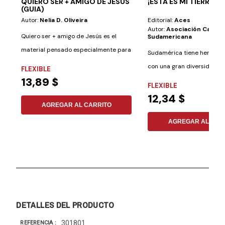
QUIERO SER + AMIGO DE JESUS
¡ESTA ES MI TIERRA!
(GUIA)
Autor:
Nelia D. Oliveira
Editorial:
Aces
Autor:
Asociación Casa E
Quiero ser + amigo de Jesús es el
Sudamericana
material pensado especialmente para
Sudamérica tiene hermoso
el...
con una gran diversidad de
FLEXIBLE
13,89 $
fauna que...
FLEXIBLE
12,34 $
AGREGAR AL CARRITO
AGREGAR AL CAR
DETALLES DEL PRODUCTO
301801
REFERENCIA