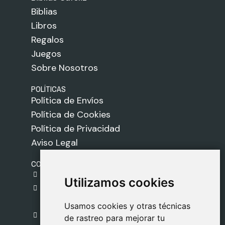
Biblias
Libros
Regalos
Juegos
Sobre Nosotros
POLÍTICAS
Política de Envíos
Política de Cookies
Política de Privacidad
Aviso Legal
CONTACTO
gestion@safeliz.com
Utilizamos cookies
Utilizamos cookies
C. del Pradillo, 6, 28770 Colmenar Viejo,
Madrid
Usamos cookies y otras técnicas
Usamos cookies y otras técnicas
918 459 877
de rastreo para mejorar tu
de rastreo para mejorar tu