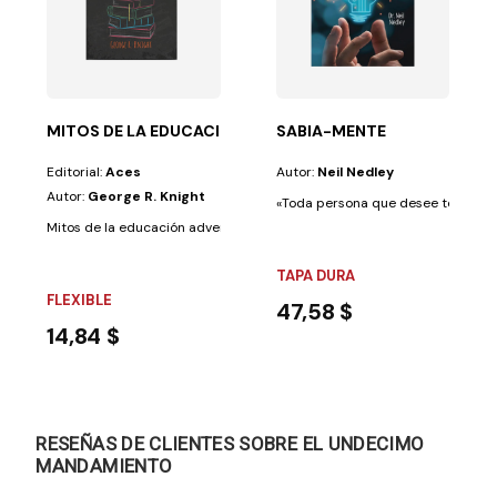
es. Num tempo de...
ecuentes en nuestros días. Crisis financieras y...
MITOS DE LA EDUCACION ADVENTISTA
SABIA-MENTE
Editorial:
Aces
Autor:
Neil Nedley
Autor:
George R. Knight
«Toda persona que desee tener una
Mitos de la educación adventista debería ser una lectura obligada para
TAPA DURA
FLEXIBLE
47,58 $
14,84 $
RESEÑAS DE CLIENTES SOBRE EL UNDECIMO
MANDAMIENTO