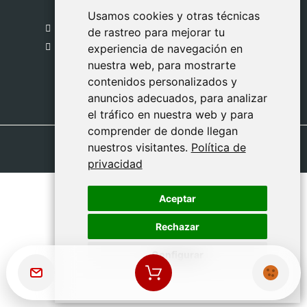
Madrid
Usamos cookies y otras técnicas
Usamos cookies y otras técnicas
918 459 877
de rastreo para mejorar tu
de rastreo para mejorar tu
Lunes a Viernes
experiencia de navegación en
experiencia de navegación en
nuestra web, para mostrarte
nuestra web, para mostrarte
09:00 - 13:00
contenidos personalizados y
contenidos personalizados y
anuncios adecuados, para analizar
anuncios adecuados, para analizar
el tráfico en nuestra web y para
el tráfico en nuestra web y para
comprender de donde llegan
comprender de donde llegan
nuestros visitantes.
nuestros visitantes.
Política de
Política de
privacidad
privacidad
Aceptar
Aceptar
Rechazar
Rechazar
Configurar
Configurar