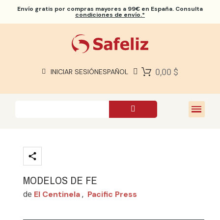
Envío gratis
por compras mayores a 99€ en España. Consulta
condiciones de envío.*
BIBLIAS SAFELIZ
BIBLIAS
LIBROS
0,00 $
INICIAR SESIÓN
ESPAÑOL
REGALOS
JUEGOS
SOBRE NOSOTROS
MODELOS DE FE
El Centinela
Pacific Press
de
,