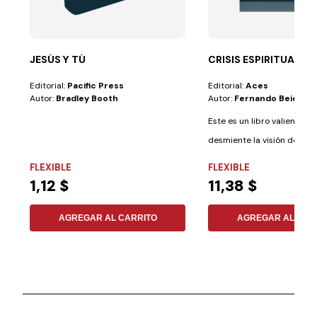
JESÚS Y TÚ
CRISIS ESPIRITUALES
Editorial:
Pacific Press
Editorial:
Aces
Autor:
Bradley Booth
Autor:
Fernando Beier
Este es un libro valiente, p
desmiente la visión de que 
genuino...
FLEXIBLE
FLEXIBLE
1,12 $
11,38 $
AGREGAR AL CARRITO
AGREGAR AL CAR