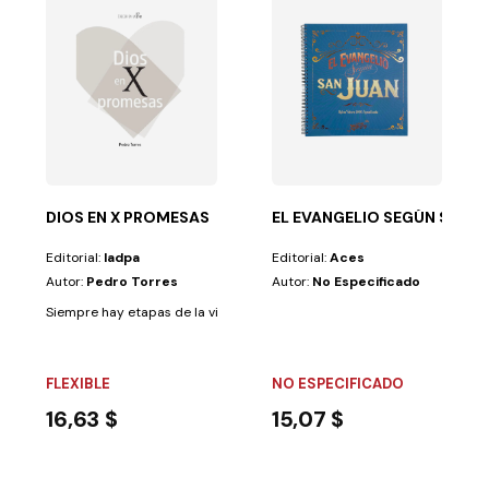
OS BÍBLICOS
 permanezcan...
ibrante el interés adventista en las Escrituras como...
DIOS EN X PROMESAS
EL EVANGELIO SEGÚN SAN J
Editorial:
Iadpa
Editorial:
Aces
Autor:
Pedro Torres
Autor:
No Especificado
Siempre hay etapas de la vida en las que uno se pregunta:¿Y si Dios no e
FLEXIBLE
NO ESPECIFICADO
16,63 $
15,07 $