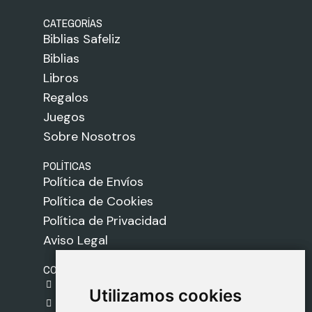
CATEGORÍAS
Biblias Safeliz
Biblias
Libros
Regalos
Juegos
Sobre Nosotros
POLÍTICAS
Política de Envíos
Política de Cookies
Política de Privacidad
Aviso Legal
CONTACTO
gestion@safeliz.com
Utilizamos cookies
Utilizamos cookies
C. del Pradillo, 6, 28770 Colmenar Viejo,