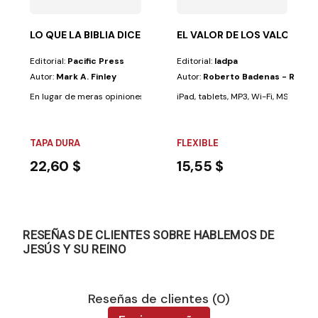
LO QUE LA BIBLIA DICE
EL VALOR DE LOS VALORES
Editorial:
Pacific Press
Editorial:
Iadpa
Autor:
Mark A. Finley
Autor:
Roberto Badenas - Raul P
En lugar de meras opiniones o sermones, Lo que la Biblia dice ha sido p
iPad, tablets, MP3, Wi-Fi, MSN, TV, vi
TAPA DURA
FLEXIBLE
22,60 $
15,55 $
RESEÑAS DE CLIENTES SOBRE HABLEMOS DE
JESÚS Y SU REINO
Reseñas de clientes (0)