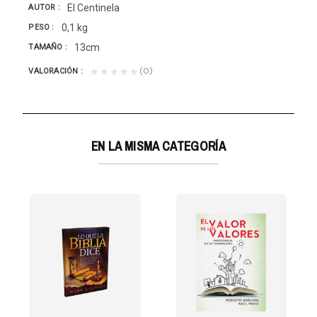
El Centinela
AUTOR
0,1 kg
PESO
13cm
TAMAÑO
(0)
★★★★★
VALORACIÓN
EN LA MISMA CATEGORÍA
GRACIA
tenemos otros...
or Marvin Moore está dirigida a todos los que deseen...