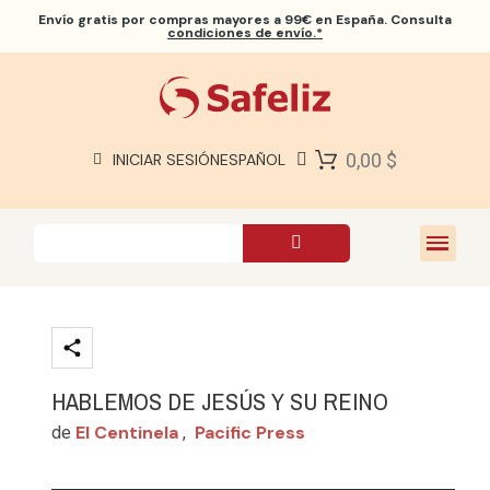
Envío gratis
por compras mayores a 99€ en España. Consulta
condiciones de envío.*
BIBLIAS SAFELIZ
BIBLIAS
LIBROS
0,00 $
INICIAR SESIÓN
ESPAÑOL
REGALOS
JUEGOS
SOBRE NOSOTROS
HABLEMOS DE JESÚS Y SU REINO
El Centinela
Pacific Press
de
,