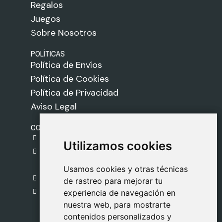
Regalos
Juegos
Sobre Nosotros
POLÍTICAS
Política de Envíos
Política de Cookies
Política de Privacidad
Aviso Legal
CONTACTO
gestion@safeliz.com
Utilizamos cookies
Utilizamos cookies
C. del Pradillo, 6, 28770 Colmenar Viejo,
Madrid
Usamos cookies y otras técnicas
Usamos cookies y otras técnicas
918 459 877
de rastreo para mejorar tu
de rastreo para mejorar tu
Lunes a Viernes
experiencia de navegación en
experiencia de navegación en
nuestra web, para mostrarte
nuestra web, para mostrarte
09:00 - 13:00
contenidos personalizados y
contenidos personalizados y