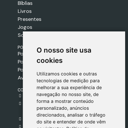
Bíblias
Livros
Presentes
Jogos
Sobre nós
POLÍTICAS
O nosso site usa
O nosso site usa
Política de Envios
cookies
cookies
Política de Cookies
Política de Privacidade
Utilizamos cookies e outras
Utilizamos cookies e outras
Aviso Legal
tecnologias de medição para
tecnologias de medição para
melhorar a sua experiência de
melhorar a sua experiência de
CONTACTO
navegação no nosso site, de
navegação no nosso site, de
gestion@safeliz.com
forma a mostrar conteúdo
forma a mostrar conteúdo
C. del Pradillo, 6, 28770 Colmenar Viejo,
personalizado, anúncios
personalizado, anúncios
Madrid
direcionados, analisar o tráfego
direcionados, analisar o tráfego
+34 918 459 877
do site e entender de onde vêm
do site e entender de onde vêm
Segunda a Sexta