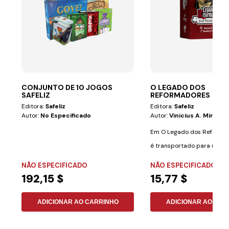
CONJUNTO DE 10 JOGOS
O LEGADO DOS
SAFELIZ
REFORMADORES
Editora:
Safeliz
Editora:
Safeliz
Autor:
No Especificado
Autor:
Vinicius A. Miranda
Em O Legado dos Reformad
é transportado para um p
grandes...
NÃO ESPECIFICADO
NÃO ESPECIFICADO
192,15 $
15,77 $
ADICIONAR AO CARRINHO
ADICIONAR AO CAR