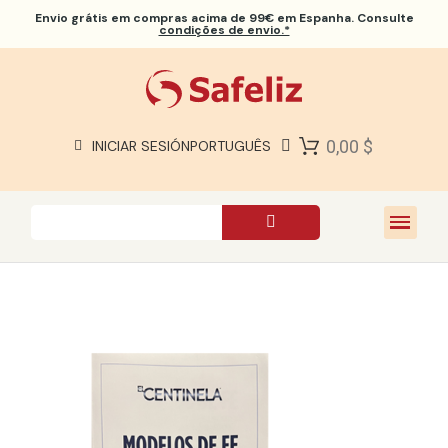
Envio grátis
em compras acima de 99€ em Espanha. Consulte
condições de envio.*
BÍBLIAS SAFELIZ
BÍBLIAS
LIVROS
0,00 $
INICIAR SESIÓN
PORTUGUÊS
PRESENTES
JOGOS
SOBRE NÓS