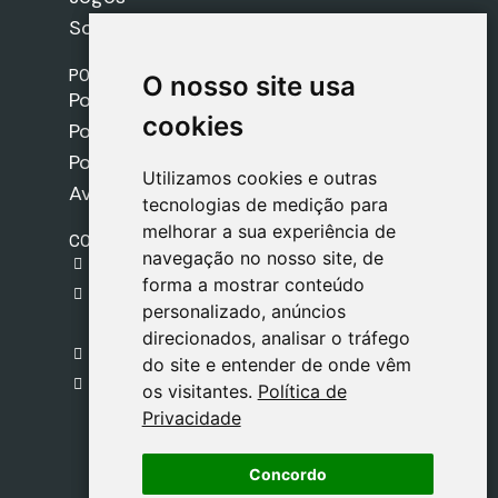
Sobre nós
POLÍTICAS
O nosso site usa
O nosso site usa
Política de Envios
cookies
cookies
Política de Cookies
Política de Privacidade
Utilizamos cookies e outras
Utilizamos cookies e outras
Aviso Legal
tecnologias de medição para
tecnologias de medição para
melhorar a sua experiência de
melhorar a sua experiência de
CONTACTO
navegação no nosso site, de
navegação no nosso site, de
gestion@safeliz.com
forma a mostrar conteúdo
forma a mostrar conteúdo
C. del Pradillo, 6, 28770 Colmenar Viejo,
personalizado, anúncios
personalizado, anúncios
Madrid
direcionados, analisar o tráfego
direcionados, analisar o tráfego
+34 918 459 877
do site e entender de onde vêm
do site e entender de onde vêm
Segunda a Sexta
os visitantes.
os visitantes.
Política de
Política de
09:00 - 13:00
Privacidade
Privacidade
Concordo
Concordo