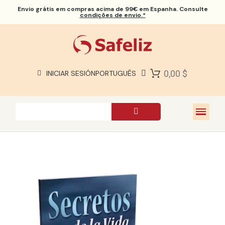
Envio grátis
em compras acima de 99€ em Espanha. Consulte
condições de envio.*
BÍBLIAS SAFELIZ
BÍBLIAS
LIVROS
0,00 $
INICIAR SESIÓN
PORTUGUÊS
PRESENTES
JOGOS
SOBRE NÓS