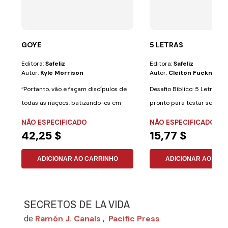
GOYE
5 LETRAS
Editora:
Safeliz
Editora:
Safeliz
Autor:
Kyle Morrison
Autor:
Cleiton Fuckner
“Portanto, vão e façam discípulos de
Desafio Bíblico: 5 Letras V
todas as nações, batizando-os em
pronto para testar seus
nome do...
conhecimentos...
NÃO ESPECIFICADO
NÃO ESPECIFICADO
42,25 $
15,77 $
ADICIONAR AO CARRINHO
ADICIONAR AO CAR
SECRETOS DE LA VIDA
Ramón J. Canals
Pacific Press
de
,