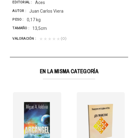
Aces
EDITORIAL
Juan Carlos Viera
AUTOR
0,17 kg
PESO
13,5cm
TAMAÑO
(0)
★★★★★
VALORACIÓN
EN LA MISMA CATEGORÍA
EGIAS
ades de la Palabra de Dios son más duras que antaño....