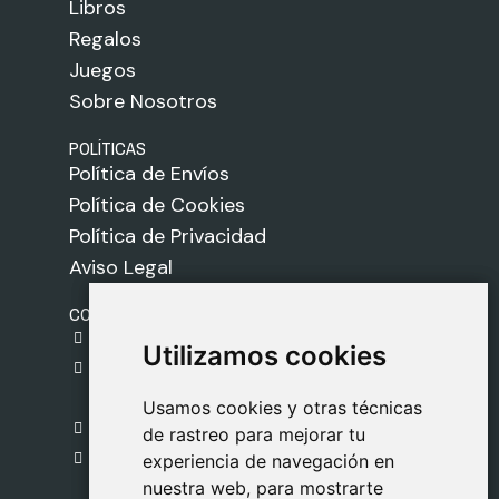
Libros
Regalos
Juegos
Sobre Nosotros
POLÍTICAS
Política de Envíos
Política de Cookies
Política de Privacidad
Aviso Legal
CONTACTO
gestion@safeliz.com
Utilizamos cookies
Utilizamos cookies
C. del Pradillo, 6, 28770 Colmenar Viejo,
Madrid
Usamos cookies y otras técnicas
Usamos cookies y otras técnicas
918 459 877
de rastreo para mejorar tu
de rastreo para mejorar tu
Lunes a Viernes
experiencia de navegación en
experiencia de navegación en
nuestra web, para mostrarte
nuestra web, para mostrarte
09:00 - 13:00