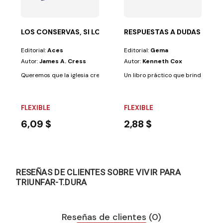
LOS CONSERVAS, SI LOS CUIDAS
RESPUESTAS A DUDAS BIBLI
Editorial:
Aces
Editorial:
Gema
Autor:
James A. Cress
Autor:
Kenneth Cox
Queremos que la iglesia crezca. Deseamos que el reino de Dios se expan
Un libro práctico que brinda respue
FLEXIBLE
FLEXIBLE
6,09 $
2,88 $
RESEÑAS DE CLIENTES SOBRE VIVIR PARA
TRIUNFAR-T.DURA
Reseñas de clientes (0)