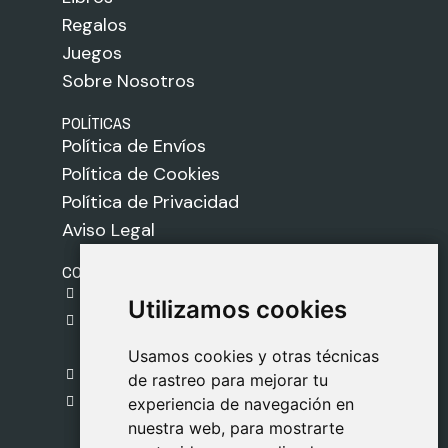
Regalos
Juegos
Sobre Nosotros
POLÍTICAS
Política de Envíos
Política de Cookies
Política de Privacidad
Aviso Legal
CONTACTO
gestion@safeliz.com
Utilizamos cookies
Utilizamos cookies
C. del Pradillo, 6, 28770 Colmenar Viejo,
Madrid
Usamos cookies y otras técnicas
Usamos cookies y otras técnicas
918 459 877
de rastreo para mejorar tu
de rastreo para mejorar tu
Lunes a Viernes
experiencia de navegación en
experiencia de navegación en
nuestra web, para mostrarte
nuestra web, para mostrarte
09:00 - 13:00