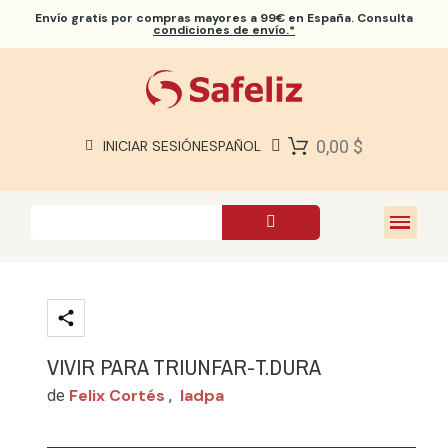
Envío gratis
por compras mayores a 99€ en España. Consulta
condiciones de envío.*
BIBLIAS SAFELIZ
BIBLIAS
LIBROS
0,00 $
INICIAR SESIÓN
ESPAÑOL
REGALOS
JUEGOS
SOBRE NOSOTROS
VIVIR PARA TRIUNFAR-T.DURA
Felix Cortés
Iadpa
de
,