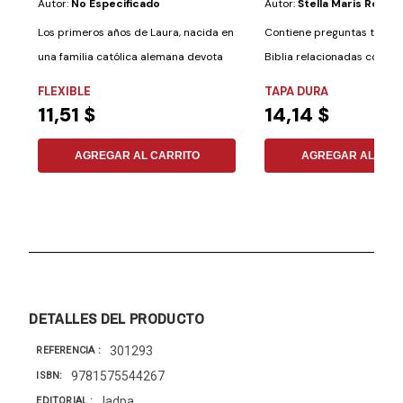
Autor:
No Especificado
Autor:
Stella Maris Romer
Los primeros años de Laura, nacida en
Contiene preguntas textua
una familia católica alemana devota
Biblia relacionadas con an
en la...
FLEXIBLE
TAPA DURA
11,51 $
14,14 $
AGREGAR AL CARRITO
AGREGAR AL CAR
DETALLES DEL PRODUCTO
301293
REFERENCIA
9781575544267
ISBN
Iadpa
EDITORIAL