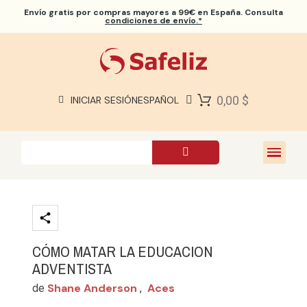
Envío gratis
por compras mayores a 99€ en España. Consulta
condiciones de envío.*
BIBLIAS SAFELIZ
BIBLIAS
LIBROS
0,00 $
INICIAR SESIÓN
ESPAÑOL
REGALOS
JUEGOS
SOBRE NOSOTROS
CÓMO MATAR LA EDUCACION
ADVENTISTA
Shane Anderson
Aces
de
,