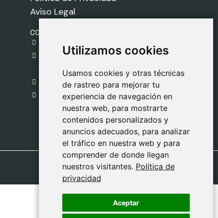
Aviso Legal
CONTACTO
gestion@safeliz.com
Utilizamos cookies
Utilizamos cookies
C. del Pradillo, 6, 28770 Colmenar Viejo,
Madrid
Usamos cookies y otras técnicas
Usamos cookies y otras técnicas
918 459 877
de rastreo para mejorar tu
de rastreo para mejorar tu
Lunes a Viernes
experiencia de navegación en
experiencia de navegación en
nuestra web, para mostrarte
nuestra web, para mostrarte
09:00 - 13:00
contenidos personalizados y
contenidos personalizados y
anuncios adecuados, para analizar
anuncios adecuados, para analizar
el tráfico en nuestra web y para
el tráfico en nuestra web y para
comprender de donde llegan
comprender de donde llegan
nuestros visitantes.
nuestros visitantes.
Política de
Política de
privacidad
privacidad
Aceptar
Aceptar