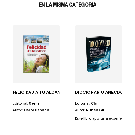
EN LA MISMA CATEGORÍA
IVO NUEVO.T./S-Z
FELICIDAD A TU ALCANCE
DICCIONARIO ANECDOTAS,
Editorial:
Gema
Editorial:
Clc
Autor:
Carol Cannon
Autor:
Ruben Gil
Este libro aporta la experiencia de 