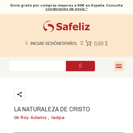
Envío gratis
por compras mayores a 99€ en España. Consulta
condiciones de envío.*
BIBLIAS SAFELIZ
BIBLIAS
LIBROS
0,00 $
INICIAR SESIÓN
ESPAÑOL
REGALOS
JUEGOS
SOBRE NOSOTROS
LA NATURALEZA DE CRISTO
Roy Adams
Iadpa
de
,