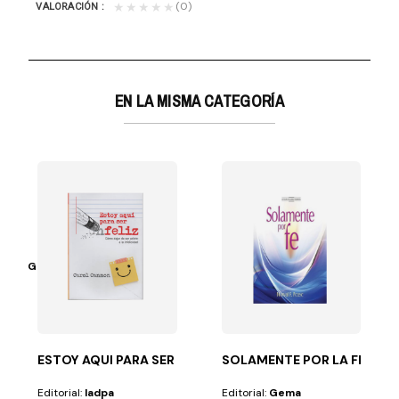
(0)
★★★★★
VALORACIÓN
EN LA MISMA CATEGORÍA
S LEYES DOMINICALES
Ellen G. White Por D.E. Robin
uchan diariamente...
mos este libro? Porque la Iglesia Adventista ha sido...
ESTOY AQUI PARA SER FELIZ
SOLAMENTE POR LA FE
Editorial:
Iadpa
Editorial:
Gema