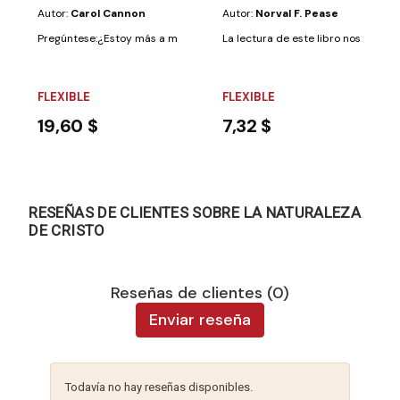
Autor:
Carol Cannon
Autor:
Norval F. Pease
Pregúntese:¿Estoy más a menudo de mal humor que de buen humor?¿So
La lectura de este libro nos permite
FLEXIBLE
FLEXIBLE
19,60 $
7,32 $
RESEÑAS DE CLIENTES SOBRE LA NATURALEZA
DE CRISTO
Reseñas de clientes (0)
Enviar reseña
Todavía no hay reseñas disponibles.