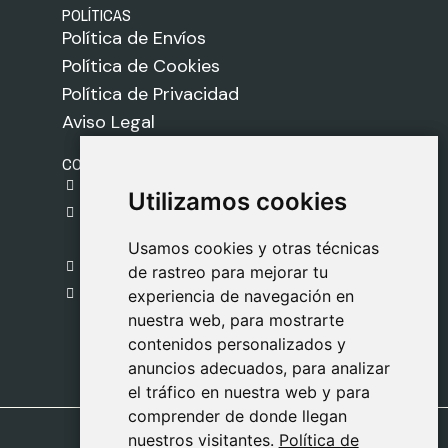
POLÍTICAS
Política de Envíos
Política de Cookies
Política de Privacidad
Aviso Legal
CONTACTO
gestion@safeliz.com
Utilizamos cookies
Utilizamos cookies
C. del Pradillo, 6, 28770 Colmenar Viejo,
Madrid
Usamos cookies y otras técnicas
Usamos cookies y otras técnicas
918 459 877
de rastreo para mejorar tu
de rastreo para mejorar tu
Lunes a Viernes
experiencia de navegación en
experiencia de navegación en
nuestra web, para mostrarte
nuestra web, para mostrarte
09:00 - 13:00
contenidos personalizados y
contenidos personalizados y
anuncios adecuados, para analizar
anuncios adecuados, para analizar
el tráfico en nuestra web y para
el tráfico en nuestra web y para
comprender de donde llegan
comprender de donde llegan
nuestros visitantes.
nuestros visitantes.
Política de
Política de