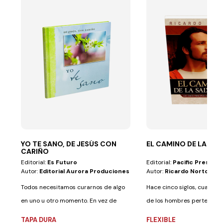
YO TE SANO, DE JESÚS CON
EL CAMINO DE LA SA
CARIÑO
Editorial:
Es Futuro
Editorial:
Pacific Press
Autor:
Editorial Aurora Produciones
Autor:
Ricardo Norton
Todos necesitamos curarnos de algo
Hace cinco siglos, cuando 
en uno u otro momento. En vez de
de los hombres pertenecían
aguantar...
sus...
TAPA DURA
FLEXIBLE