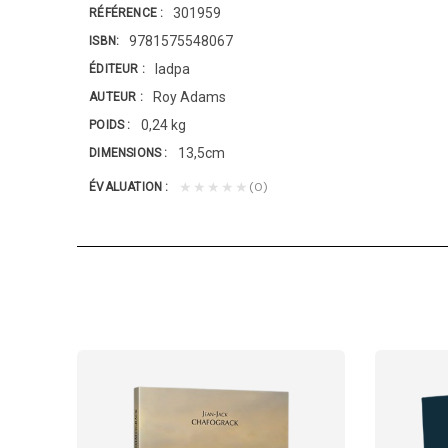
301959
RÉFÉRENCE
9781575548067
ISBN
Iadpa
ÉDITEUR
Roy Adams
AUTEUR
0,24 kg
POIDS
13,5cm
DIMENSIONS
(0)
★★★★★
ÉVALUATION