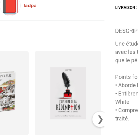
Iadpa
LIVRAISON :
DESCRIP
Une étude
avec les 
que le pé
Points fo
• Aborde 
• Entière
White.
• Compren
❯
traité.