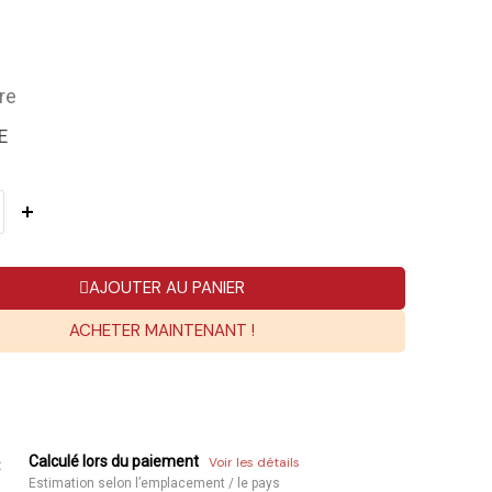
re
E
AJOUTER AU PANIER
ACHETER MAINTENANT !
Calculé lors du paiement
Voir les détails
:
Estimation selon l’emplacement / le pays