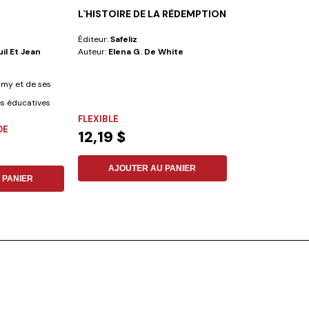
L`HISTOIRE DE LA RÈDEMPTION
FACE À LA DÉ
Éditeur:
Safeliz
Éditeur:
Vie Et S
il Et Jean
Auteur:
Elena G. De White
Auteur:
Dorothea
Dauenhauer
my et de ses
Les auteurs : Dor
es éducatives
Matthias Dauenh
FLEXIBLE
psychologues dip
DE
FLEXIBLE
12,19 $
6,16 $
AJOUTER AU PANIER
 PANIER
AJOUTER