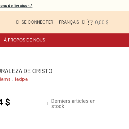
ons de livraison.*
SE CONNECTER
FRANÇAIS
0,00 $
À PROPOS DE NOUS
URALEZA DE CRISTO
dams
Iadpa
,
4 $
Derniers articles en
stock