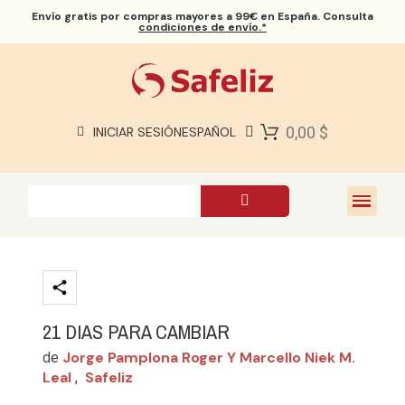
Envío gratis
por compras mayores a 99€ en España. Consulta
condiciones de envío.*
BIBLIAS SAFELIZ
BIBLIAS
LIBROS
0,00 $
INICIAR SESIÓN
ESPAÑOL
REGALOS
JUEGOS
SOBRE NOSOTROS
21 DIAS PARA CAMBIAR
Jorge Pamplona Roger Y Marcello Niek M.
de
Leal
Safeliz
,