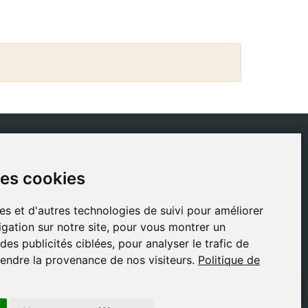
IQUES
CONTACT
des cookies
des cookies
ique de livraison
gestion@safeliz.com
tique de cookies
C. del Pradillo, 6, 28770
es et d'autres technologies de suivi pour améliorer
es et d'autres technologies de suivi pour améliorer
Colmenar Viejo,
tique de
gation sur notre site, pour vous montrer un
gation sur notre site, pour vous montrer un
Madrid
identialité
es publicités ciblées, pour analyser le trafic de
es publicités ciblées, pour analyser le trafic de
+34 918 459 877
ions légales
endre la provenance de nos visiteurs.
endre la provenance de nos visiteurs.
Politique de
Politique de
Lundi au Vendredi
09:00 - 13:00