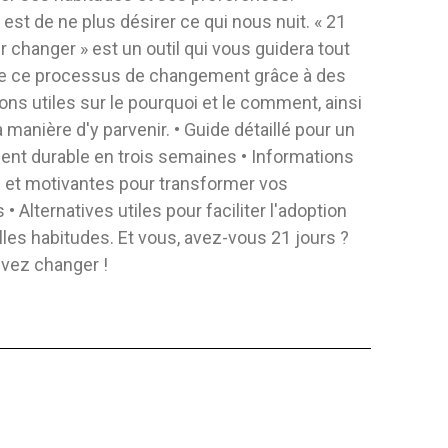
LISE
PROPHÈTES ET ROIS - RIGIDE
BIBLE STO
f est de ne plus désirer ce qui nous nuit. « 21
MY SELF
r changer » est un outil qui vous guidera tout
Éditeur:
Iadpa
Éditeur:
Iad
de ce processus de changement grâce à des
ificado
Auteur:
Elena G. De White
Auteur:
No E
ons utiles sur le pourquoi et le comment, ainsi
Il est donc nécessaire que nous
Tu sais déjà t
a manière d'y parvenir. • Guide détaillé pour un
sachionscomment le Roi des rois a
tu aimerais d
nt durable en trois semaines • Informations
inspiré,...
de...
COUVERTURE RIGIDE
NON SPÉCI
s et motivantes pour transformer vos
27,10 $
26,00 
 • Alternatives utiles pour faciliter l'adoption
les habitudes. Et vous, avez-vous 21 jours ?
 AU PANIER
AJOUTER AU PANIER
AJO
vez changer !