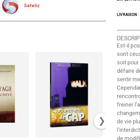
Safeliz
LIVRAISON :
DESCRIP
Est-il p
sont ceux
soit pour
défaire 
sentir mi
Cependant
rencontro
freiner l
changemen
❯
de vie pl
l'interdic
de modifi