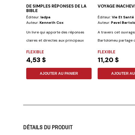
DE SIMPLES RÉPONSES DE LA
VOYAGE INACHEV
BIBLE
Éditeur:
Iadpa
Éditeur:
Vie Et Santé
Auteur:
Kenneth Cox
Auteur:
Pavel Barto
Un livre qui apporte des réponses
A travers cet ouvrage
claires et directes aux principaux
Bartolomeu partage d
doutes qui...
incroyables sur...
FLEXIBLE
FLEXIBLE
4,53 $
11,20 $
AJOUTER AU PANIER
AJOUTER AU
DÉTAILS DU PRODUIT