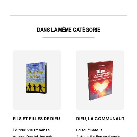
DANS LA MÊME CATÉGORIE
DIVINE DES CIEUX
x disciples de...
otre vision de la vie. Et bien que nous sachions...
FILS ET FILLES DE DIEU
DIEU, LA COMMUNAUTÉ DIVI
Éditeur:
Vie Et Santé
Éditeur:
Safeliz
Auteur:
Daniel Jennah
Auteur:
No Especificado