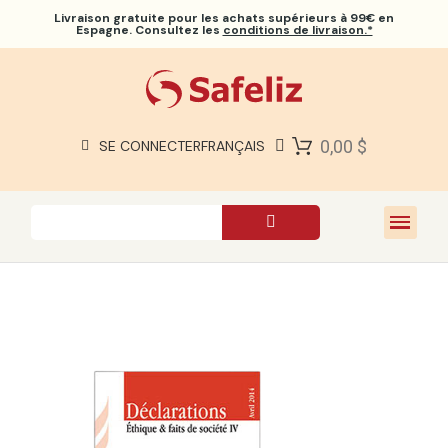
Livraison gratuite
pour les achats supérieurs à 99€ en
Espagne. Consultez les
conditions de livraison.*
BIBLES SAFELIZ
BIBLES
LIVRES
0,00 $
SE CONNECTER
FRANÇAIS
CADEAUX
JEUX
À PROPOS DE NOUS