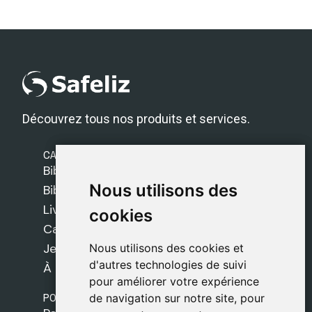
Découvrez tous nos produits et services.
CATÉGORIES
Bibles Safeliz
Nous utilisons des
Nous utilisons des
Bibles
Livres
cookies
cookies
Cadeaux
Jeux
Nous utilisons des cookies et
Nous utilisons des cookies et
d'autres technologies de suivi
d'autres technologies de suivi
À propos de nous
pour améliorer votre expérience
pour améliorer votre expérience
POLITIQUES
de navigation sur notre site, pour
de navigation sur notre site, pour