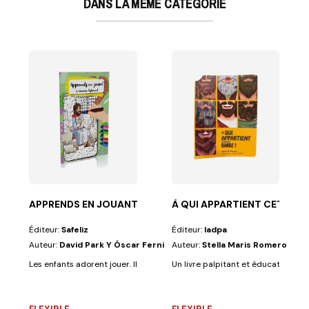
DANS LA MÊME CATÉGORIE
POUR LES ENFANTS
dans lequel...
ntes, les enfants apprendront à prendre soin de leur...
APPRENDS EN JOUANT — L´NOUVEAU TESTMENT
À QUI APPARTIENT CETTE B
Éditeur:
Safeliz
Éditeur:
Iadpa
Auteur:
David Park Y Óscar Ferni
Auteur:
Stella Maris Romero
Les enfants adorent jouer. Ils apprécient toutes les activités ludiques, co
Un livre palpitant et éducatif pour l