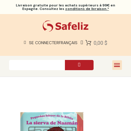
Livraison gratuite
pour les achats supérieurs à 99€ en
Espagne. Consultez les
conditions de livraison.*
BIBLES SAFELIZ
BIBLES
LIVRES
0,00 $
SE CONNECTER
FRANÇAIS
CADEAUX
JEUX
À PROPOS DE NOUS