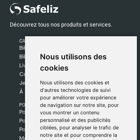
Découvrez tous nos produits et services.
CATÉGORIES
Bibles Safeliz
Nous utilisons des
Nous utilisons des
Bibles
Livres
cookies
cookies
Cadeaux
Jeux
Nous utilisons des cookies et
Nous utilisons des cookies et
d'autres technologies de suivi
d'autres technologies de suivi
À propos de nous
pour améliorer votre expérience
pour améliorer votre expérience
POLITIQUES
de navigation sur notre site, pour
de navigation sur notre site, pour
Politique de livraison
vous montrer un contenu
vous montrer un contenu
personnalisé et des publicités
personnalisé et des publicités
Politique de cookies
ciblées, pour analyser le trafic de
ciblées, pour analyser le trafic de
Politique de confidentialité
notre site et pour comprendre la
notre site et pour comprendre la
Mentions légales