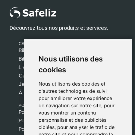
Découvrez tous nos produits et services.
CATÉGORIES
Bibles Safeliz
Nous utilisons des
Nous utilisons des
Bibles
Livres
cookies
cookies
Cadeaux
Jeux
Nous utilisons des cookies et
Nous utilisons des cookies et
d'autres technologies de suivi
d'autres technologies de suivi
À propos de nous
pour améliorer votre expérience
pour améliorer votre expérience
POLITIQUES
de navigation sur notre site, pour
de navigation sur notre site, pour
Politique de livraison
vous montrer un contenu
vous montrer un contenu
personnalisé et des publicités
personnalisé et des publicités
Politique de cookies
ciblées, pour analyser le trafic de
ciblées, pour analyser le trafic de
Politique de confidentialité
notre site et pour comprendre la
notre site et pour comprendre la