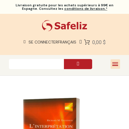
Livraison gratuite
pour les achats supérieurs à 99€ en
Espagne. Consultez les
conditions de livraison.*
BIBLES SAFELIZ
BIBLES
LIVRES
0,00 $
SE CONNECTER
FRANÇAIS
CADEAUX
JEUX
À PROPOS DE NOUS