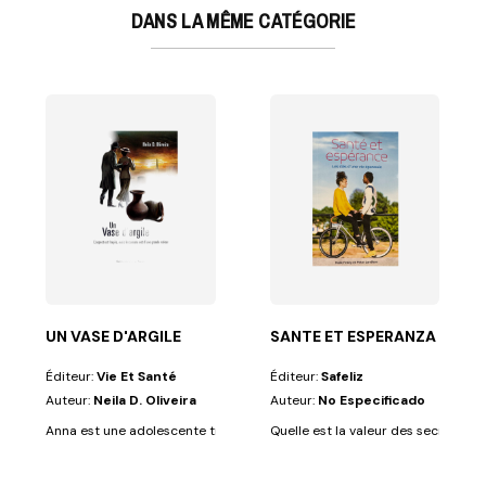
DANS LA MÊME CATÉGORIE
EU
 même date que...
a musique dans le culte. Comment honorer Dieu à...
UN VASE D'ARGILE
SANTE ET ESPERANZA
Éditeur:
Vie Et Santé
Éditeur:
Safeliz
Auteur:
Neila D. Oliveira
Auteur:
No Especificado
Anna est une adolescente très intelligente et créative, qui aime découvri
Quelle est la valeur des secrets qui