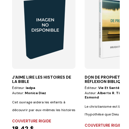
J'AIME LIRE LES HISTOIRES DE
DON DE PROPHÉTIE - 
LA BIBLE
RÉFLEXION BIBLIQU
Éditeur:
Iadpa
Éditeur:
Vie Et Santé
Auteur:
Monica Diaz
Auteur:
Alberto R. Timm, 
Esmond
Cet ouvrage aidera les enfants à
Le christianisme est basé 
découvrir par eux-mêmes les histoires
l'hypothèse que Dieu existe
de la...
COUVERTURE RIGIDE
révèle à...
COUVERTURE RIGIDE
18,42 $