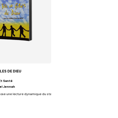
LLES DE DIEU
Et Santé
el Jennah
ose une lecture dynamique du statut filial accordé aux disciples de...