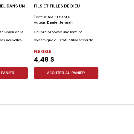
NEL DANS UN
FILS ET FILLES DE DIEU
POUR UN BON 
MENTAL ET SP
Éditeur:
Vie Et Santé
Éditeur:
Iadpa
Auteur:
Daniel Jennah
Auteur:
Elena G.
a vision de la
Ce livre propose une lecture
Ce volume contien
des nouvelles...
dynamique du statut filial accordé
White sur la psych
aux disciples...
FLEXIBLE
COUVERTURE R
4,48 $
22,14 $
 PANIER
AJOUTER AU PANIER
AJOUTER