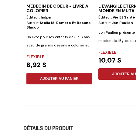
MEDECIN DE COEUR - LIVRE A
L'ÉVANGILE ÉTER
COLORIER
MONDE EN MUTA
Éditeur:
Iadpa
Éditeur:
Vie Et Santé
Auteur:
Stella M. Romero Et Rosana
Auteur:
Jon Paulien
Blasco
Jon Paulien présente s
Un livre pour les enfants de 3 a 6 ans,
mission de l'Église et 
avec de grands dessins a colorier et
FLEXIBLE
peu...
FLEXIBLE
10,07 $
8,92 $
AJOUTER AU
AJOUTER AU PANIER
DÉTAILS DU PRODUIT